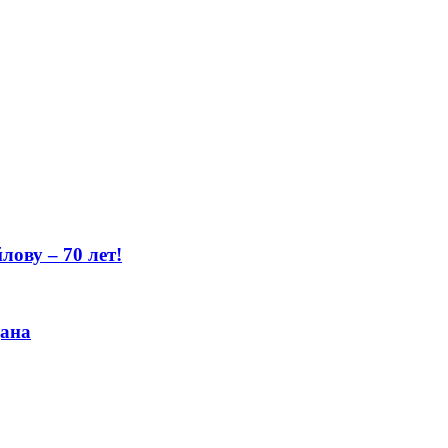
ову – 70 лет!
цана