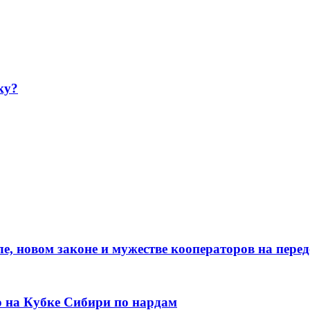
ку?
е, новом законе и мужестве кооператоров на пере
о на Кубке Сибири по нардам