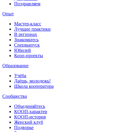
Поздравляем
Опыт
Мастер-класс
Лучшие практики
В регионах
Знакомьтесь
Спецвыпуск
Юбилей
Кооп-проекты
Образование
Учёба
Даёшь, молодежь!
Школа кооператора
Сообщества
Объединяйтесь
КООП-характер
КООП-история
Женский клуб
Подворье