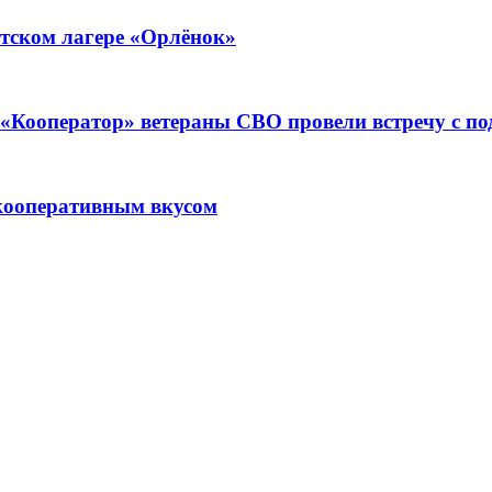
тском лагере «Орлёнок»
ре «Кооператор» ветераны СВО провели встречу с 
кооперативным вкусом