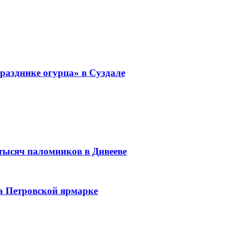
разднике огурца» в Суздале
 тысяч паломников в Дивееве
а Петровской ярмарке