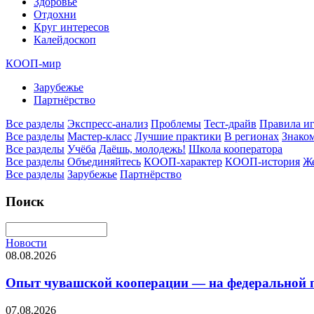
Здоровье
Отдохни
Круг интересов
Калейдоскоп
КООП-мир
Зарубежье
Партнёрство
Все разделы
Экспресс-анализ
Проблемы
Тест-драйв
Правила и
Все разделы
Мастер-класс
Лучшие практики
В регионах
Знаком
Все разделы
Учёба
Даёшь, молодежь!
Школа кооператора
Все разделы
Объединяйтесь
КООП-характер
КООП-история
Ж
Все разделы
Зарубежье
Партнёрство
Поиск
Новости
08.08.2026
Опыт чувашской кооперации — на федеральной пл
07.08.2026