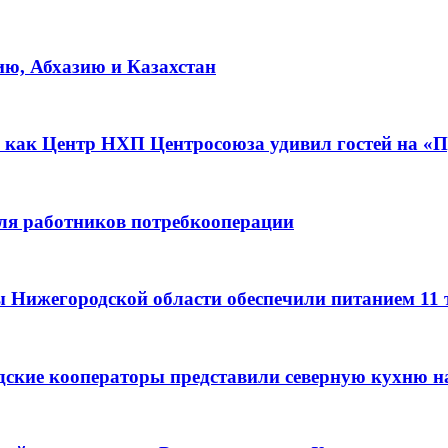
ию, Абхазию и Казахстан
 как Центр НХП Центросоюза удивил гостей на «П
для работников потребкооперации
ы Нижегородской области обеспечили питанием 11
дские кооператоры представили северную кухню н