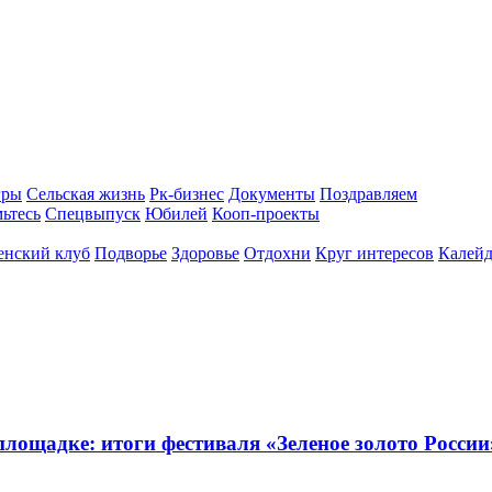
гры
Сельская жизнь
Рк-бизнес
Документы
Поздравляем
ьтесь
Спецвыпуск
Юбилей
Кооп-проекты
енский клуб
Подворье
Здоровье
Отдохни
Круг интересов
Калейд
ощадке: итоги фестиваля «Зеленое золото России