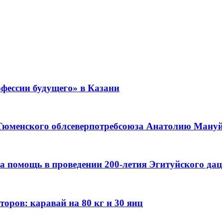
фессии будущего» в Казани
 Тюменского облсеверпотребсоюза Анатолию Мануйл
а помощь в проведении 200-летия Эгитуйского да
оров: каравай на 80 кг и 30 яиц