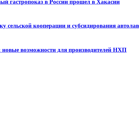
вый гастропоказ в России прошел в Хакасии
ку сельской кооперации и субсидирования автола
: новые возможности для производителей НХП