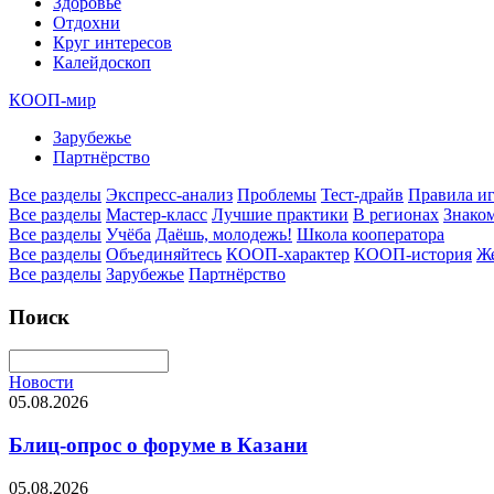
Здоровье
Отдохни
Круг интересов
Калейдоскоп
КООП-мир
Зарубежье
Партнёрство
Все разделы
Экспресс-анализ
Проблемы
Тест-драйв
Правила и
Все разделы
Мастер-класс
Лучшие практики
В регионах
Знаком
Все разделы
Учёба
Даёшь, молодежь!
Школа кооператора
Все разделы
Объединяйтесь
КООП-характер
КООП-история
Ж
Все разделы
Зарубежье
Партнёрство
Поиск
Новости
05.08.2026
Блиц-опрос о форуме в Казани
05.08.2026