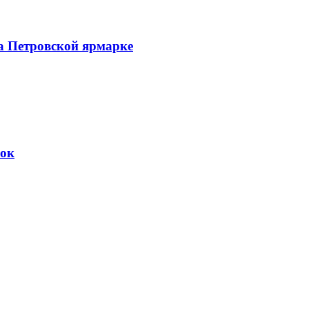
а Петровской ярмарке
вок