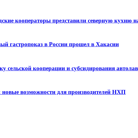
дские кооператоры представили северную кухню н
вый гастропоказ в России прошел в Хакасии
ку сельской кооперации и субсидирования автола
: новые возможности для производителей НХП