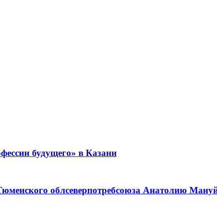
фессии будущего» в Казани
 Тюменского облсеверпотребсоюза Анатолию Мануйл