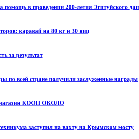
а помощь в проведении 200-летия Эгитуйского да
оров: каравай на 80 кг и 30 яиц
ть за результат
ры по всей стране получили заслуженные награды
е магазин КООП ОКОЛО
техникума заступил на вахту на Крымском мосту