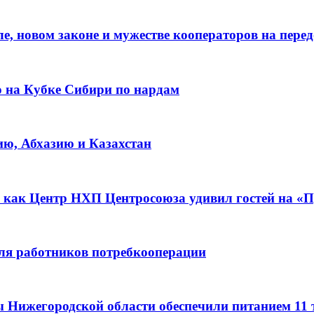
е, новом законе и мужестве кооператоров на пере
о на Кубке Сибири по нардам
ию, Абхазию и Казахстан
 как Центр НХП Центросоюза удивил гостей на «П
для работников потребкооперации
ы Нижегородской области обеспечили питанием 11