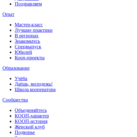
Поздравляем
Опыт
Мастер-класс
Лучшие практики
В регионах
Знакомьтесь
Спецвыпуск
Юбилей
Кооп-проекты
Образование
Учёба
Даёшь, молодежь!
Школа кооператора
Сообщества
Объединяйтесь
КООП-характер
КООП-история
Женский клуб
Подворье