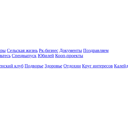
гры
Сельская жизнь
Рк-бизнес
Документы
Поздравляем
ьтесь
Спецвыпуск
Юбилей
Кооп-проекты
енский клуб
Подворье
Здоровье
Отдохни
Круг интересов
Калейд