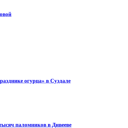
довой
разднике огурца» в Суздале
 тысяч паломников в Дивееве