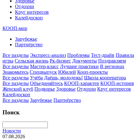
Здоровье
Отдохни
Круг интересов
Калейдоскоп
КООП-мир
Зарубежье
Партнёрство
Все разделы
Экспресс-анализ
Проблемы
Тест-драйв
Правила
игры
Сельская жизнь
Рк-бизнес
Документы
Поздравляем
Все разделы
Мастер-класс
Лучшие практики
В регионах
Знакомьтесь
Спецвыпуск
Юбилей
Кооп-проекты
Все разделы
Учёба
Даёшь, молодежь!
Школа кооператора
Все разделы
Объединяйтесь
КООП-характер
КООП-история
Женский клуб
Подворье
Здоровье
Отдохни
Круг интересов
Калейдоскоп
Все разделы
Зарубежье
Партнёрство
Поиск
Новости
07.08.2026