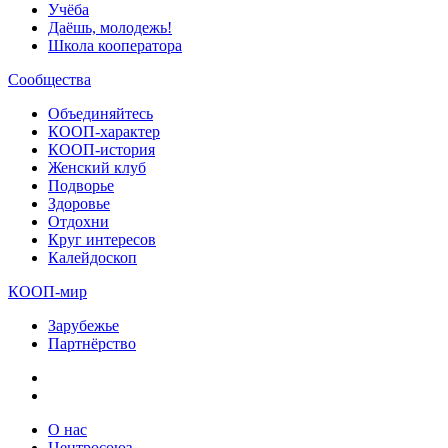
Учёба
Даёшь, молодежь!
Школа кооператора
Сообщества
Объединяйтесь
КООП-характер
КООП-история
Женский клуб
Подворье
Здоровье
Отдохни
Круг интересов
Калейдоскоп
КООП-мир
Зарубежье
Партнёрство
О нас
Центросоюз