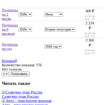
Подписка
400 ₽
на 1
включая
месяц
НДС 5%
2 210
Подписка
₽
на 6
включая
месяцев
НДС 5%
3 360
Подписка
₽
на год
включая
НДС 5%
Корзина
0
Количество показов: 576
Нет голосов
Голосовать
Читать также
Созвучно душе России
Авто – тема вполне женская