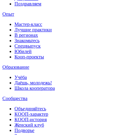
Поздравляем
Опыт
Мастер-класс
Лучшие практики
В регионах
Знакомьтесь
Спецвыпуск
Юбилей
Кооп-проекты
Образование
Учёба
Даёшь, молодежь!
Школа кооператора
Сообщества
Объединяйтесь
КООП-характер
КООП-история
Женский клуб
Подворье