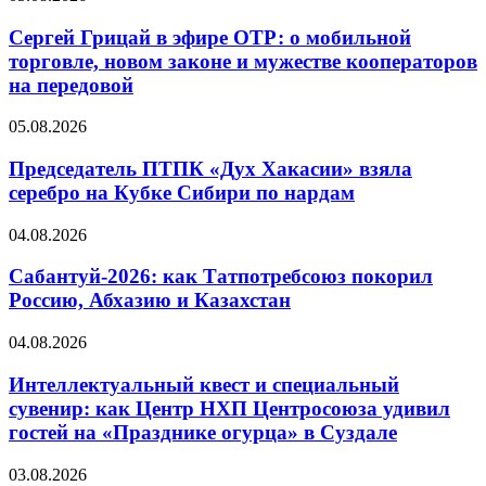
Сергей Грицай в эфире ОТР: о мобильной
торговле, новом законе и мужестве кооператоров
на передовой
05.08.2026
Председатель ПТПК «Дух Хакасии» взяла
серебро на Кубке Сибири по нардам
04.08.2026
Сабантуй-2026: как Татпотребсоюз покорил
Россию, Абхазию и Казахстан
04.08.2026
Интеллектуальный квест и специальный
сувенир: как Центр НХП Центросоюза удивил
гостей на «Празднике огурца» в Суздале
03.08.2026