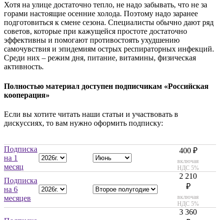
Хотя на улице достаточно тепло, не надо забывать, что не за
горами настоящие осенние холода. Поэтому надо заранее
подготовиться к смене сезона. Специалисты обычно дают ряд
советов, которые при кажущейся простоте достаточно
эффективны и помогают противостоять ухудшению
самочувствия и эпидемиям острых респираторных инфекций.
Среди них – режим дня, питание, витамины, физическая
активность.
Полностью материал доступен подписчикам «Российская
кооперация»
Если вы хотите читать наши статьи и участвовать в
дискуссиях, то вам нужно оформить подписку:
Подписка
400 ₽
на 1
включая
месяц
НДС 5%
2 210
Подписка
₽
на 6
включая
месяцев
НДС 5%
3 360