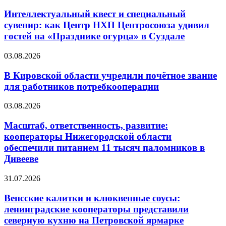
Интеллектуальный квест и специальный
сувенир: как Центр НХП Центросоюза удивил
гостей на «Празднике огурца» в Суздале
03.08.2026
В Кировской области учредили почётное звание
для работников потребкооперации
03.08.2026
Масштаб, ответственность, развитие:
кооператоры Нижегородской области
обеспечили питанием 11 тысяч паломников в
Дивееве
31.07.2026
Вепсские калитки и клюквенные соусы:
ленинградские кооператоры представили
северную кухню на Петровской ярмарке