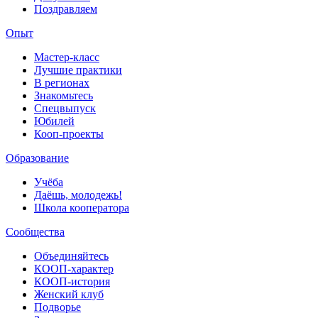
Поздравляем
Опыт
Мастер-класс
Лучшие практики
В регионах
Знакомьтесь
Спецвыпуск
Юбилей
Кооп-проекты
Образование
Учёба
Даёшь, молодежь!
Школа кооператора
Сообщества
Объединяйтесь
КООП-характер
КООП-история
Женский клуб
Подворье