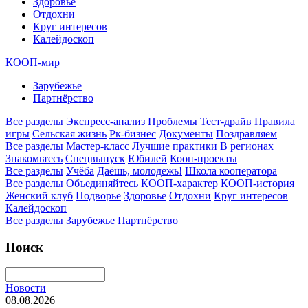
Здоровье
Отдохни
Круг интересов
Калейдоскоп
КООП-мир
Зарубежье
Партнёрство
Все разделы
Экспресс-анализ
Проблемы
Тест-драйв
Правила
игры
Сельская жизнь
Рк-бизнес
Документы
Поздравляем
Все разделы
Мастер-класс
Лучшие практики
В регионах
Знакомьтесь
Спецвыпуск
Юбилей
Кооп-проекты
Все разделы
Учёба
Даёшь, молодежь!
Школа кооператора
Все разделы
Объединяйтесь
КООП-характер
КООП-история
Женский клуб
Подворье
Здоровье
Отдохни
Круг интересов
Калейдоскоп
Все разделы
Зарубежье
Партнёрство
Поиск
Новости
08.08.2026