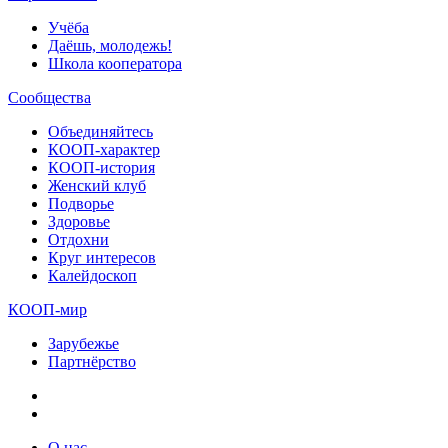
Учёба
Даёшь, молодежь!
Школа кооператора
Сообщества
Объединяйтесь
КООП-характер
КООП-история
Женский клуб
Подворье
Здоровье
Отдохни
Круг интересов
Калейдоскоп
КООП-мир
Зарубежье
Партнёрство
О нас