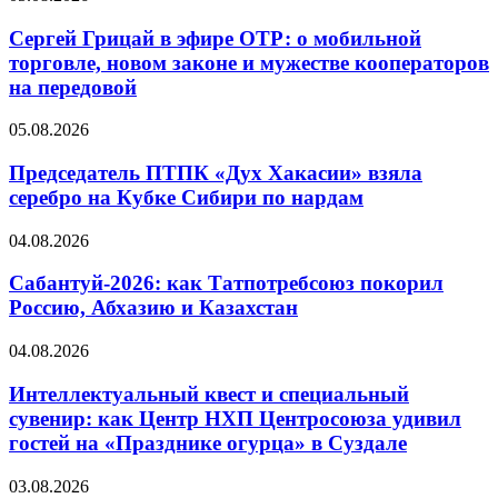
Сергей Грицай в эфире ОТР: о мобильной
торговле, новом законе и мужестве кооператоров
на передовой
05.08.2026
Председатель ПТПК «Дух Хакасии» взяла
серебро на Кубке Сибири по нардам
04.08.2026
Сабантуй-2026: как Татпотребсоюз покорил
Россию, Абхазию и Казахстан
04.08.2026
Интеллектуальный квест и специальный
сувенир: как Центр НХП Центросоюза удивил
гостей на «Празднике огурца» в Суздале
03.08.2026