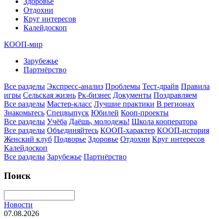
Здоровье
Отдохни
Круг интересов
Калейдоскоп
КООП-мир
Зарубежье
Партнёрство
Все разделы
Экспресс-анализ
Проблемы
Тест-драйв
Правила
игры
Сельская жизнь
Рк-бизнес
Документы
Поздравляем
Все разделы
Мастер-класс
Лучшие практики
В регионах
Знакомьтесь
Спецвыпуск
Юбилей
Кооп-проекты
Все разделы
Учёба
Даёшь, молодежь!
Школа кооператора
Все разделы
Объединяйтесь
КООП-характер
КООП-история
Женский клуб
Подворье
Здоровье
Отдохни
Круг интересов
Калейдоскоп
Все разделы
Зарубежье
Партнёрство
Поиск
Новости
07.08.2026