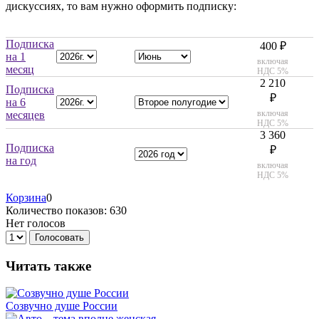
дискуссиях, то вам нужно оформить подписку:
Подписка
400 ₽
на 1
включая
месяц
НДС 5%
2 210
Подписка
₽
на 6
включая
месяцев
НДС 5%
3 360
Подписка
₽
на год
включая
НДС 5%
Корзина
0
Количество показов: 630
Нет голосов
Голосовать
Читать также
Созвучно душе России