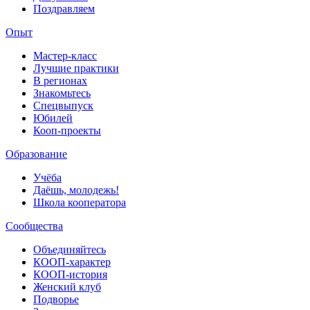
Поздравляем
Опыт
Мастер-класс
Лучшие практики
В регионах
Знакомьтесь
Спецвыпуск
Юбилей
Кооп-проекты
Образование
Учёба
Даёшь, молодежь!
Школа кооператора
Сообщества
Объединяйтесь
КООП-характер
КООП-история
Женский клуб
Подворье