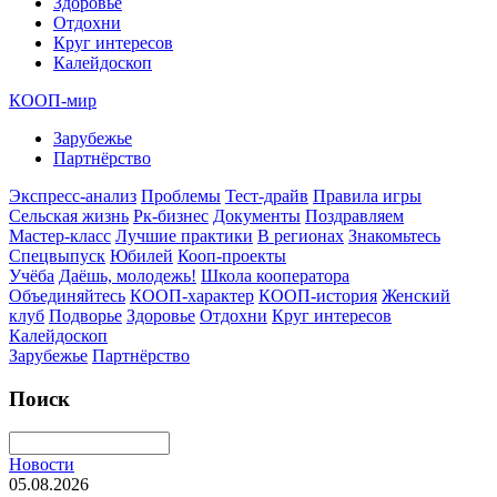
Здоровье
Отдохни
Круг интересов
Калейдоскоп
КООП-мир
Зарубежье
Партнёрство
Экспресс-анализ
Проблемы
Тест-драйв
Правила игры
Сельская жизнь
Рк-бизнес
Документы
Поздравляем
Мастер-класс
Лучшие практики
В регионах
Знакомьтесь
Спецвыпуск
Юбилей
Кооп-проекты
Учёба
Даёшь, молодежь!
Школа кооператора
Объединяйтесь
КООП-характер
КООП-история
Женский
клуб
Подворье
Здоровье
Отдохни
Круг интересов
Калейдоскоп
Зарубежье
Партнёрство
Поиск
Новости
05.08.2026