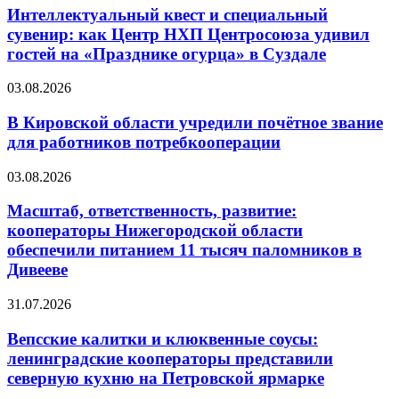
Интеллектуальный квест и специальный
сувенир: как Центр НХП Центросоюза удивил
гостей на «Празднике огурца» в Суздале
03.08.2026
В Кировской области учредили почётное звание
для работников потребкооперации
03.08.2026
Масштаб, ответственность, развитие:
кооператоры Нижегородской области
обеспечили питанием 11 тысяч паломников в
Дивееве
31.07.2026
Вепсские калитки и клюквенные соусы:
ленинградские кооператоры представили
северную кухню на Петровской ярмарке