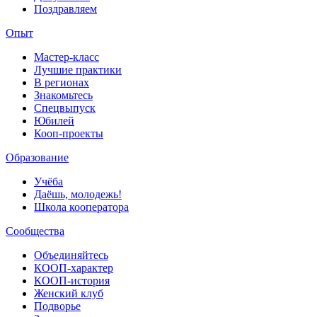
Поздравляем
Опыт
Мастер-класс
Лучшие практики
В регионах
Знакомьтесь
Спецвыпуск
Юбилей
Кооп-проекты
Образование
Учёба
Даёшь, молодежь!
Школа кооператора
Сообщества
Объединяйтесь
КООП-характер
КООП-история
Женский клуб
Подворье