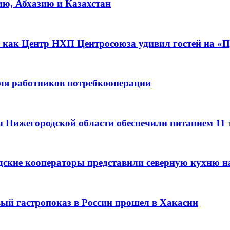
ию, Абхазию и Казахстан
 как Центр НХП Центросоюза удивил гостей на «П
для работников потребкооперации
ы Нижегородской области обеспечили питанием 11
дские кооператоры представили северную кухню н
вый гастропоказ в России прошел в Хакасии