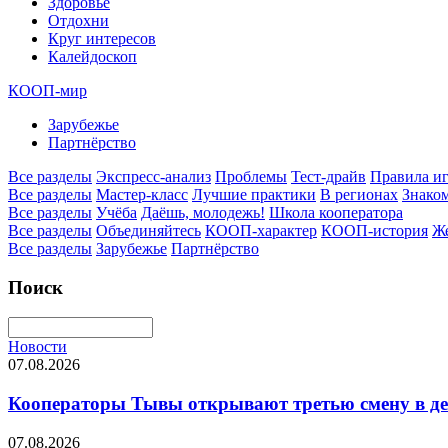
Здоровье
Отдохни
Круг интересов
Калейдоскоп
КООП-мир
Зарубежье
Партнёрство
Все разделы
Экспресс-анализ
Проблемы
Тест-драйв
Правила и
Все разделы
Мастер-класс
Лучшие практики
В регионах
Знаком
Все разделы
Учёба
Даёшь, молодежь!
Школа кооператора
Все разделы
Объединяйтесь
КООП-характер
КООП-история
Ж
Все разделы
Зарубежье
Партнёрство
Поиск
Новости
07.08.2026
Кооператоры Тывы открывают третью смену в де
07.08.2026