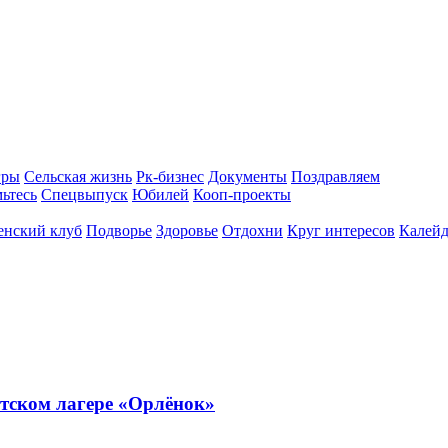
гры
Сельская жизнь
Рк-бизнес
Документы
Поздравляем
ьтесь
Спецвыпуск
Юбилей
Кооп-проекты
енский клуб
Подворье
Здоровье
Отдохни
Круг интересов
Калейд
тском лагере «Орлёнок»