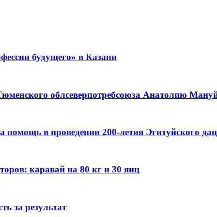
фессии будущего» в Казани
 Тюменского облсеверпотребсоюза Анатолию Мануйл
а помощь в проведении 200-летия Эгитуйского да
оров: каравай на 80 кг и 30 яиц
ть за результат