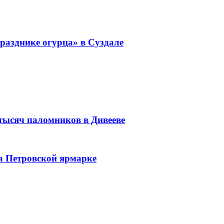
разднике огурца» в Суздале
 тысяч паломников в Дивееве
а Петровской ярмарке