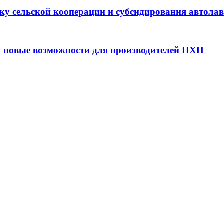
ку сельской кооперации и субсидирования автола
: новые возможности для производителей НХП