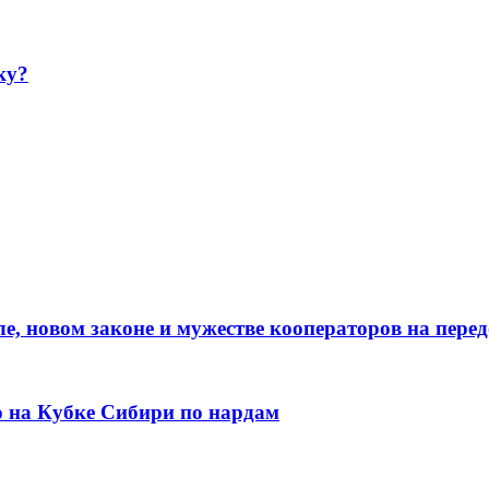
ку?
е, новом законе и мужестве кооператоров на пере
о на Кубке Сибири по нардам