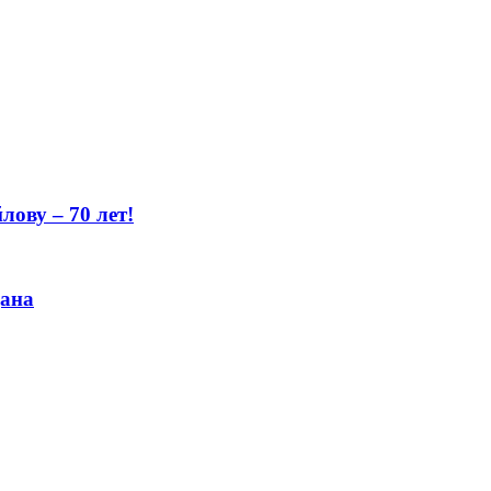
ову – 70 лет!
цана