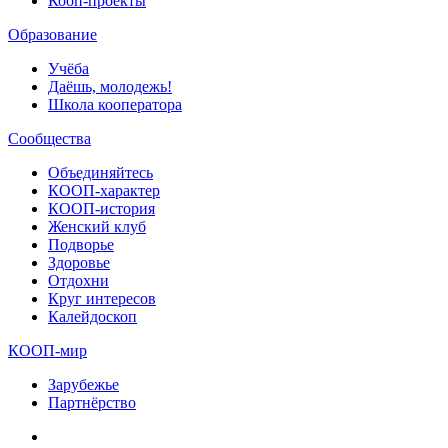
Кооп-проекты
Образование
Учёба
Даёшь, молодежь!
Школа кооператора
Сообщества
Объединяйтесь
КООП-характер
КООП-история
Женский клуб
Подворье
Здоровье
Отдохни
Круг интересов
Калейдоскоп
КООП-мир
Зарубежье
Партнёрство