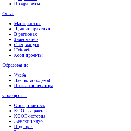
Поздравляем
Опыт
Мастер-класс
Лучшие практики
В регионах
Знакомьтесь
Спецвыпуск
Юбилей
Кооп-проекты
Образование
Учёба
Даёшь, молодежь!
Школа кооператора
Сообщества
Объединяйтесь
КООП-характер
КООП-история
Женский клуб
Подворье