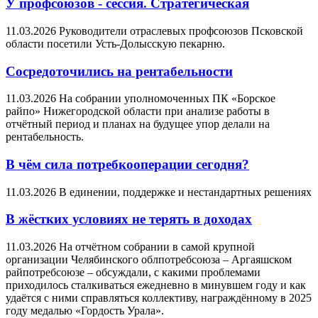
У профсоюзов - сессия. Стратегическая
11.03.2026
Руководители отраслевых профсоюзов Псковской
области посетили Усть-Долысскую пекарню.
Сосредоточились на рентабельности
11.03.2026
На собрании уполномоченных ПК «Борское
райпо» Нижегородской области при анализе работы в
отчётный период и планах на будущее упор делали на
рентабельность.
В чём сила потребкооперации сегодня?
11.03.2026
В единении, поддержке и нестандартных решениях
В жёстких условиях не терять в доходах
11.03.2026
На отчётном собрании в самой крупной
организации Челябинского облпотребсоюза – Аргаяшском
райпотребсоюзе – обсуждали, с какими проблемами
приходилось сталкиваться ежедневно в минувшем году и как
удаётся с ними справляться коллективу, награждённому в 2025
году медалью «Гордость Урала».