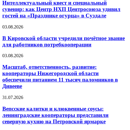
Интеллектуальный квест и специальный
сувенир: как Центр НХП Центросоюза удивил
гостей на «Празднике огурца» в Суздале
03.08.2026
В Кировской области учредили почётное звание
для работников потребкооперации
03.08.2026
Масштаб, ответственность, развитие:
кооператоры Нижегородской области
обеспечили питанием 11 тысяч паломников в
Дивееве
31.07.2026
Вепсские калитки и клюквенные соусы:
ленинградские кооператоры представили
северную кухню на Петровской ярмарке