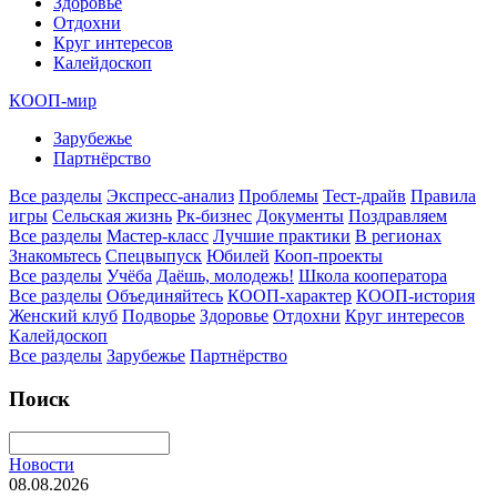
Здоровье
Отдохни
Круг интересов
Калейдоскоп
КООП-мир
Зарубежье
Партнёрство
Все разделы
Экспресс-анализ
Проблемы
Тест-драйв
Правила
игры
Сельская жизнь
Рк-бизнес
Документы
Поздравляем
Все разделы
Мастер-класс
Лучшие практики
В регионах
Знакомьтесь
Спецвыпуск
Юбилей
Кооп-проекты
Все разделы
Учёба
Даёшь, молодежь!
Школа кооператора
Все разделы
Объединяйтесь
КООП-характер
КООП-история
Женский клуб
Подворье
Здоровье
Отдохни
Круг интересов
Калейдоскоп
Все разделы
Зарубежье
Партнёрство
Поиск
Новости
08.08.2026