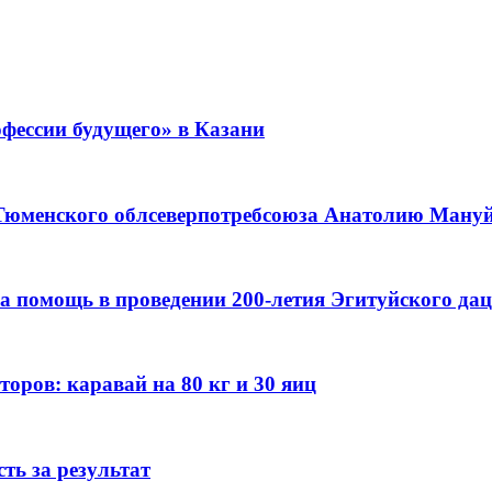
фессии будущего» в Казани
 Тюменского облсеверпотребсоюза Анатолию Мануйл
а помощь в проведении 200-летия Эгитуйского да
оров: каравай на 80 кг и 30 яиц
ть за результат