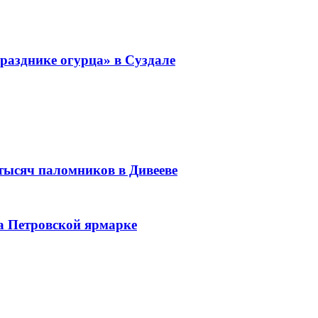
разднике огурца» в Суздале
 тысяч паломников в Дивееве
а Петровской ярмарке