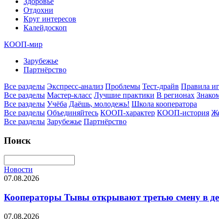
Здоровье
Отдохни
Круг интересов
Калейдоскоп
КООП-мир
Зарубежье
Партнёрство
Все разделы
Экспресс-анализ
Проблемы
Тест-драйв
Правила и
Все разделы
Мастер-класс
Лучшие практики
В регионах
Знаком
Все разделы
Учёба
Даёшь, молодежь!
Школа кооператора
Все разделы
Объединяйтесь
КООП-характер
КООП-история
Ж
Все разделы
Зарубежье
Партнёрство
Поиск
Новости
07.08.2026
Кооператоры Тывы открывают третью смену в де
07.08.2026