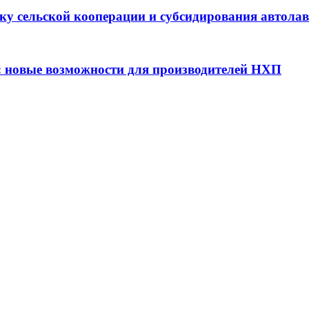
ку сельской кооперации и субсидирования автола
: новые возможности для производителей НХП