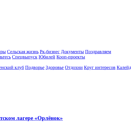
гры
Сельская жизнь
Рк-бизнес
Документы
Поздравляем
ьтесь
Спецвыпуск
Юбилей
Кооп-проекты
енский клуб
Подворье
Здоровье
Отдохни
Круг интересов
Калейд
тском лагере «Орлёнок»