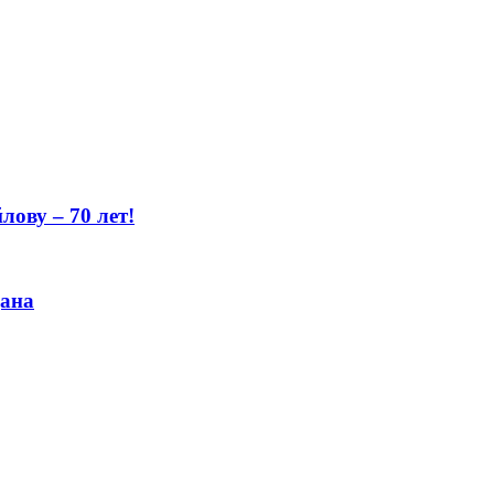
ову – 70 лет!
цана