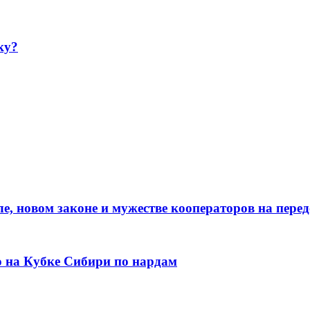
ку?
е, новом законе и мужестве кооператоров на пере
о на Кубке Сибири по нардам