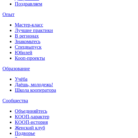
Поздравляем
Опыт
Мастер-класс
Лучшие практики
В регионах
Знакомьтесь
Спецвыпуск
Юбилей
Кооп-проекты
Образование
Учёба
Даёшь, молодежь!
Школа кооператора
Сообщества
Объединяйтесь
КООП-характер
КООП-история
Женский клуб
Подворье