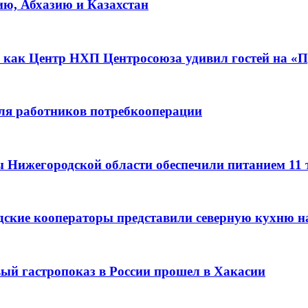
ию, Абхазию и Казахстан
 как Центр НХП Центросоюза удивил гостей на «П
для работников потребкооперации
ы Нижегородской области обеспечили питанием 11
дские кооператоры представили северную кухню н
вый гастропоказ в России прошел в Хакасии