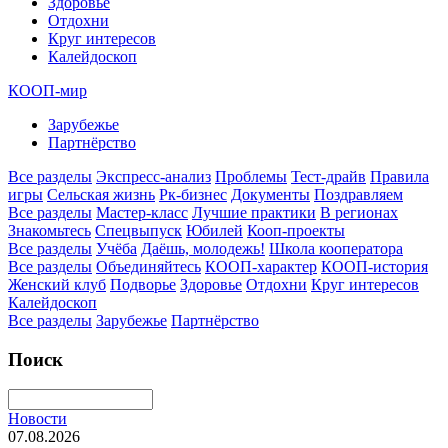
Здоровье
Отдохни
Круг интересов
Калейдоскоп
КООП-мир
Зарубежье
Партнёрство
Все разделы
Экспресс-анализ
Проблемы
Тест-драйв
Правила
игры
Сельская жизнь
Рк-бизнес
Документы
Поздравляем
Все разделы
Мастер-класс
Лучшие практики
В регионах
Знакомьтесь
Спецвыпуск
Юбилей
Кооп-проекты
Все разделы
Учёба
Даёшь, молодежь!
Школа кооператора
Все разделы
Объединяйтесь
КООП-характер
КООП-история
Женский клуб
Подворье
Здоровье
Отдохни
Круг интересов
Калейдоскоп
Все разделы
Зарубежье
Партнёрство
Поиск
Новости
07.08.2026