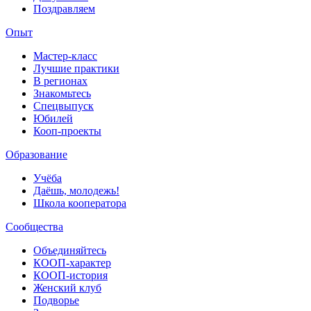
Поздравляем
Опыт
Мастер-класс
Лучшие практики
В регионах
Знакомьтесь
Спецвыпуск
Юбилей
Кооп-проекты
Образование
Учёба
Даёшь, молодежь!
Школа кооператора
Сообщества
Объединяйтесь
КООП-характер
КООП-история
Женский клуб
Подворье