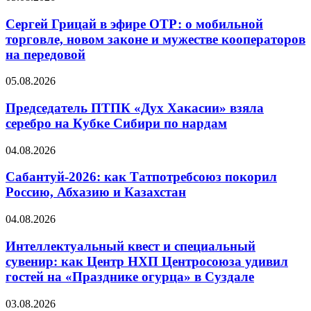
Сергей Грицай в эфире ОТР: о мобильной
торговле, новом законе и мужестве кооператоров
на передовой
05.08.2026
Председатель ПТПК «Дух Хакасии» взяла
серебро на Кубке Сибири по нардам
04.08.2026
Сабантуй-2026: как Татпотребсоюз покорил
Россию, Абхазию и Казахстан
04.08.2026
Интеллектуальный квест и специальный
сувенир: как Центр НХП Центросоюза удивил
гостей на «Празднике огурца» в Суздале
03.08.2026