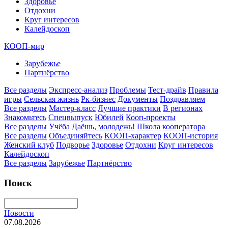
Здоровье
Отдохни
Круг интересов
Калейдоскоп
КООП-мир
Зарубежье
Партнёрство
Все разделы
Экспресс-анализ
Проблемы
Тест-драйв
Правила
игры
Сельская жизнь
Рк-бизнес
Документы
Поздравляем
Все разделы
Мастер-класс
Лучшие практики
В регионах
Знакомьтесь
Спецвыпуск
Юбилей
Кооп-проекты
Все разделы
Учёба
Даёшь, молодежь!
Школа кооператора
Все разделы
Объединяйтесь
КООП-характер
КООП-история
Женский клуб
Подворье
Здоровье
Отдохни
Круг интересов
Калейдоскоп
Все разделы
Зарубежье
Партнёрство
Поиск
Новости
07.08.2026