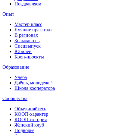
Поздравляем
Опыт
Мастер-класс
Лучшие практики
В регионах
Знакомьтесь
Спецвыпуск
Юбилей
Кооп-проекты
Образование
Учёба
Даёшь, молодежь!
Школа кооператора
Сообщества
Объединяйтесь
КООП-характер
КООП-история
Женский клуб
Подворье