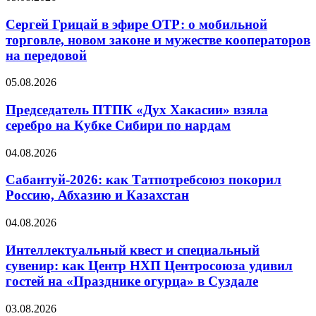
Сергей Грицай в эфире ОТР: о мобильной
торговле, новом законе и мужестве кооператоров
на передовой
05.08.2026
Председатель ПТПК «Дух Хакасии» взяла
серебро на Кубке Сибири по нардам
04.08.2026
Сабантуй-2026: как Татпотребсоюз покорил
Россию, Абхазию и Казахстан
04.08.2026
Интеллектуальный квест и специальный
сувенир: как Центр НХП Центросоюза удивил
гостей на «Празднике огурца» в Суздале
03.08.2026