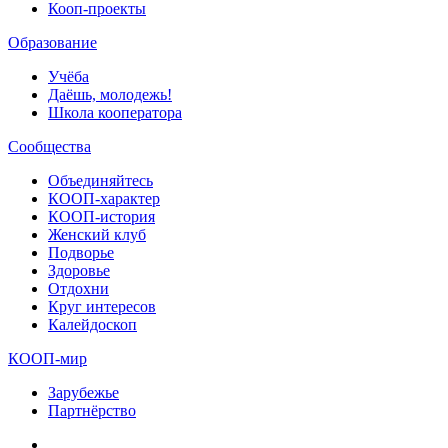
Кооп-проекты
Образование
Учёба
Даёшь, молодежь!
Школа кооператора
Сообщества
Объединяйтесь
КООП-характер
КООП-история
Женский клуб
Подворье
Здоровье
Отдохни
Круг интересов
Калейдоскоп
КООП-мир
Зарубежье
Партнёрство