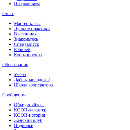
Поздравляем
Опыт
Мастер-класс
Лучшие практики
В регионах
Знакомьтесь
Спецвыпуск
Юбилей
Кооп-проекты
Образование
Учёба
Даёшь, молодежь!
Школа кооператора
Сообщества
Объединяйтесь
КООП-характер
КООП-история
Женский клуб
Подворье