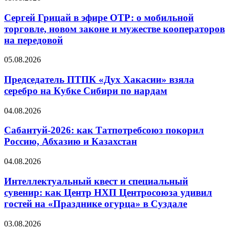
Сергей Грицай в эфире ОТР: о мобильной
торговле, новом законе и мужестве кооператоров
на передовой
05.08.2026
Председатель ПТПК «Дух Хакасии» взяла
серебро на Кубке Сибири по нардам
04.08.2026
Сабантуй-2026: как Татпотребсоюз покорил
Россию, Абхазию и Казахстан
04.08.2026
Интеллектуальный квест и специальный
сувенир: как Центр НХП Центросоюза удивил
гостей на «Празднике огурца» в Суздале
03.08.2026