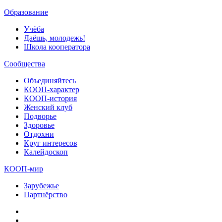
Образование
Учёба
Даёшь, молодежь!
Школа кооператора
Сообщества
Объединяйтесь
КООП-характер
КООП-история
Женский клуб
Подворье
Здоровье
Отдохни
Круг интересов
Калейдоскоп
КООП-мир
Зарубежье
Партнёрство