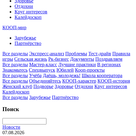
Здоровье
Отдохни
Круг интересов
Калейдоскоп
КООП-мир
Зарубежье
Партнёрство
Все разделы
Экспресс-анализ
Проблемы
Тест-драйв
Правила
игры
Сельская жизнь
Рк-бизнес
Документы
Поздравляем
Все разделы
Мастер-класс
Лучшие практики
В регионах
Знакомьтесь
Спецвыпуск
Юбилей
Кооп-проекты
Все разделы
Учёба
Даёшь, молодежь!
Школа кооператора
Все разделы
Объединяйтесь
КООП-характер
КООП-история
Женский клуб
Подворье
Здоровье
Отдохни
Круг интересов
Калейдоскоп
Все разделы
Зарубежье
Партнёрство
Поиск
Новости
07.08.2026