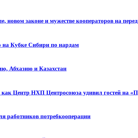
е, новом законе и мужестве кооператоров на пере
о на Кубке Сибири по нардам
ию, Абхазию и Казахстан
 как Центр НХП Центросоюза удивил гостей на «П
для работников потребкооперации