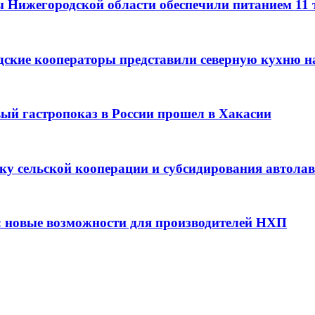
ы Нижегородской области обеспечили питанием 11
дские кооператоры представили северную кухню н
вый гастропоказ в России прошел в Хакасии
ку сельской кооперации и субсидирования автола
: новые возможности для производителей НХП