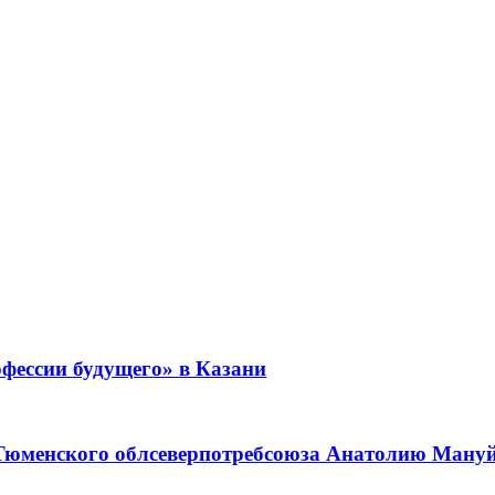
фессии будущего» в Казани
 Тюменского облсеверпотребсоюза Анатолию Мануйл