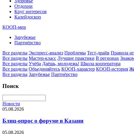
Здоровье
Отдохни
Круг интересов
Калейдоскоп
КООП-мир
Зарубежье
Партнёрство
Все разделы
Экспресс-анализ
Проблемы
Тест-драйв
Правила и
Все разделы
Мастер-класс
Лучшие практики
В регионах
Знаком
Все разделы
Учёба
Даёшь, молодежь!
Школа кооператора
Все разделы
Объединяйтесь
КООП-характер
КООП-история
Ж
Все разделы
Зарубежье
Партнёрство
Поиск
Новости
05.08.2026
Блиц-опрос о форуме в Казани
05.08.2026