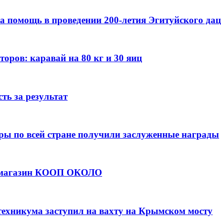
а помощь в проведении 200-летия Эгитуйского да
оров: каравай на 80 кг и 30 яиц
ть за результат
ры по всей стране получили заслуженные награды
е магазин КООП ОКОЛО
техникума заступил на вахту на Крымском мосту