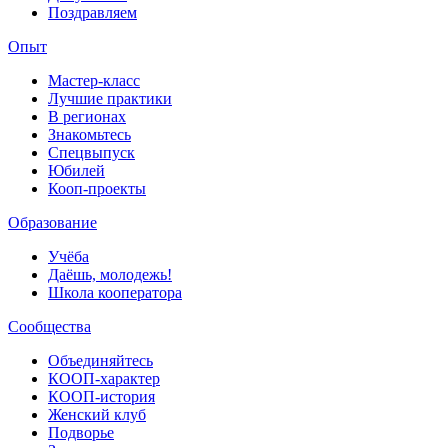
Поздравляем
Опыт
Мастер-класс
Лучшие практики
В регионах
Знакомьтесь
Спецвыпуск
Юбилей
Кооп-проекты
Образование
Учёба
Даёшь, молодежь!
Школа кооператора
Сообщества
Объединяйтесь
КООП-характер
КООП-история
Женский клуб
Подворье