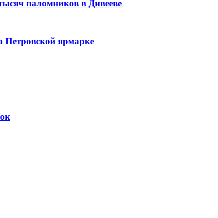
 тысяч паломников в Дивееве
а Петровской ярмарке
вок