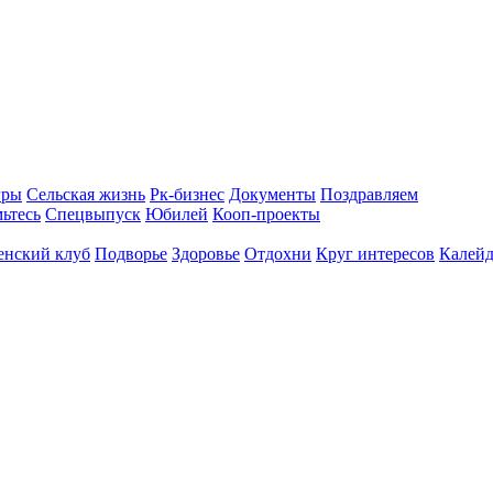
гры
Сельская жизнь
Рк-бизнес
Документы
Поздравляем
ьтесь
Спецвыпуск
Юбилей
Кооп-проекты
енский клуб
Подворье
Здоровье
Отдохни
Круг интересов
Калейд