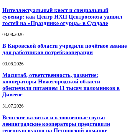
Интеллектуальный квест и специальный
сувенир: как Центр НХП Центросоюза удивил
гостей на «Празднике огурца» в Суздале
03.08.2026
В Кировской области учредили почётное звание
для работников потребкооперации
03.08.2026
Масштаб, ответственность, развитие:
кооператоры Нижегородской области
обеспечили питанием 11 тысяч паломников в
Дивееве
31.07.2026
Вепсские калитки и клюквенные соусы:
ленинградские кооператоры представили
северную кухню на Петровской ярмарке