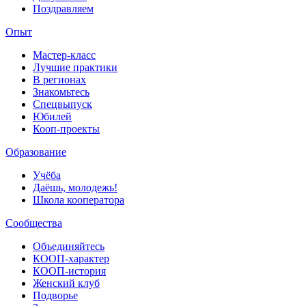
Поздравляем
Опыт
Мастер-класс
Лучшие практики
В регионах
Знакомьтесь
Спецвыпуск
Юбилей
Кооп-проекты
Образование
Учёба
Даёшь, молодежь!
Школа кооператора
Сообщества
Объединяйтесь
КООП-характер
КООП-история
Женский клуб
Подворье