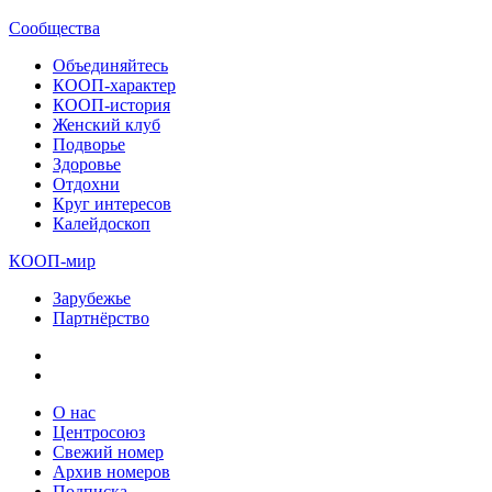
Сообщества
Объединяйтесь
КООП-характер
КООП-история
Женский клуб
Подворье
Здоровье
Отдохни
Круг интересов
Калейдоскоп
КООП-мир
Зарубежье
Партнёрство
О нас
Центросоюз
Свежий номер
Архив номеров
Подписка