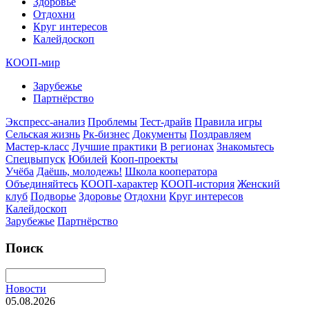
Здоровье
Отдохни
Круг интересов
Калейдоскоп
КООП-мир
Зарубежье
Партнёрство
Экспресс-анализ
Проблемы
Тест-драйв
Правила игры
Сельская жизнь
Рк-бизнес
Документы
Поздравляем
Мастер-класс
Лучшие практики
В регионах
Знакомьтесь
Спецвыпуск
Юбилей
Кооп-проекты
Учёба
Даёшь, молодежь!
Школа кооператора
Объединяйтесь
КООП-характер
КООП-история
Женский
клуб
Подворье
Здоровье
Отдохни
Круг интересов
Калейдоскоп
Зарубежье
Партнёрство
Поиск
Новости
05.08.2026