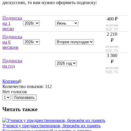
дискуссиях, то вам нужно оформить подписку:
Подписка
400 ₽
на 1
включая
месяц
НДС 5%
2 210
Подписка
₽
на 6
включая
месяцев
НДС 5%
3 360
Подписка
₽
на год
включая
НДС 5%
Корзина
0
Количество показов: 112
Нет голосов
Голосовать
Читать также
Учимся у предшественников, бережём их память
Кондитерская с историей и память о детстве