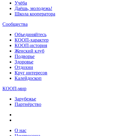
Учёба
Даёшь, молодежь!
Школа кооператора
Сообщества
Объединяйтесь
КООП-характер
КООП-история
Женский клуб
Подворье
Здоровье
Отдохни
Круг интересов
Калейдоскоп
КООП-мир
Зарубежье
Партнёрство
О нас
Центросоюз