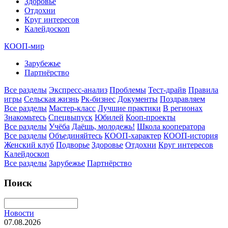
Здоровье
Отдохни
Круг интересов
Калейдоскоп
КООП-мир
Зарубежье
Партнёрство
Все разделы
Экспресс-анализ
Проблемы
Тест-драйв
Правила
игры
Сельская жизнь
Рк-бизнес
Документы
Поздравляем
Все разделы
Мастер-класс
Лучшие практики
В регионах
Знакомьтесь
Спецвыпуск
Юбилей
Кооп-проекты
Все разделы
Учёба
Даёшь, молодежь!
Школа кооператора
Все разделы
Объединяйтесь
КООП-характер
КООП-история
Женский клуб
Подворье
Здоровье
Отдохни
Круг интересов
Калейдоскоп
Все разделы
Зарубежье
Партнёрство
Поиск
Новости
07.08.2026