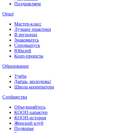
Поздравляем
Опыт
Мастер-класс
Лучшие практики
В регионах
Знакомьтесь
Спецвыпуск
Юбилей
Кооп-проекты
Образование
Учёба
Даёшь, молодежь!
Школа кооператора
Сообщества
Объединяйтесь
КООП-характер
КООП-история
Женский клуб
Подворье