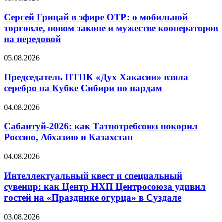
Сергей Грицай в эфире ОТР: о мобильной
торговле, новом законе и мужестве кооператоров
на передовой
05.08.2026
Председатель ПТПК «Дух Хакасии» взяла
серебро на Кубке Сибири по нардам
04.08.2026
Сабантуй-2026: как Татпотребсоюз покорил
Россию, Абхазию и Казахстан
04.08.2026
Интеллектуальный квест и специальный
сувенир: как Центр НХП Центросоюза удивил
гостей на «Празднике огурца» в Суздале
03.08.2026