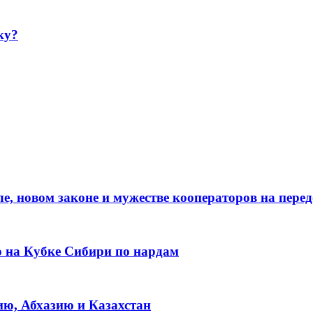
ку?
е, новом законе и мужестве кооператоров на пере
о на Кубке Сибири по нардам
ию, Абхазию и Казахстан