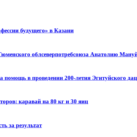
фессии будущего» в Казани
 Тюменского облсеверпотребсоюза Анатолию Мануйл
а помощь в проведении 200-летия Эгитуйского да
оров: каравай на 80 кг и 30 яиц
ть за результат