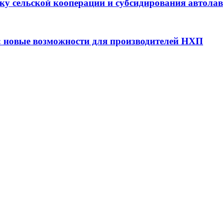
ку сельской кооперации и субсидирования автола
: новые возможности для производителей НХП