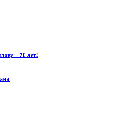
ову – 70 лет!
цана