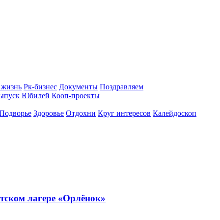
 жизнь
Рк-бизнес
Документы
Поздравляем
ыпуск
Юбилей
Кооп-проекты
Подворье
Здоровье
Отдохни
Круг интересов
Калейдоскоп
тском лагере «Орлёнок»