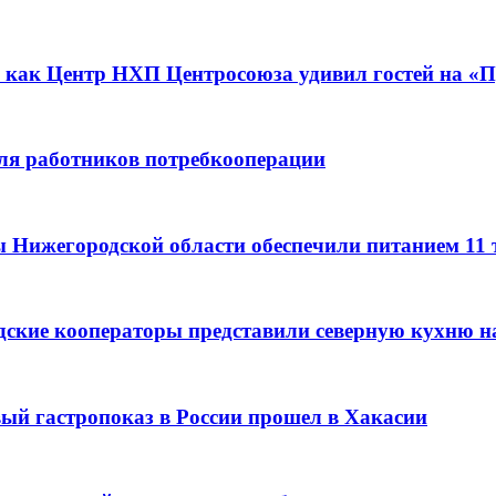
 как Центр НХП Центросоюза удивил гостей на «П
для работников потребкооперации
ы Нижегородской области обеспечили питанием 11
дские кооператоры представили северную кухню н
вый гастропоказ в России прошел в Хакасии