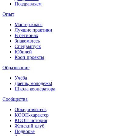
Поздравляем
Опыт
Мастер-класс
Лучшие практики
В регионах
Знакомьтесь
Спецвыпуск
Юбилей
Кооп-проекты
Образование
Учёба
Даёшь, молодежь!
Школа кооператора
Сообщества
Объединяйтесь
КООП-характер
КООП-история
Женский клуб
Подворье