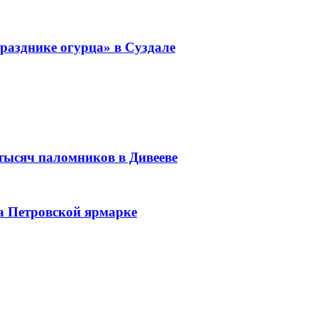
разднике огурца» в Суздале
 тысяч паломников в Дивееве
а Петровской ярмарке