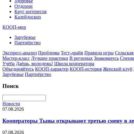
Здоровье
Отдохни
Круг интересов
Калейдоскоп
КООП-мир
Зарубежье
Партнёрство
Экспресс-анализ
Проблемы
Тест-драйв
Правила игры
Сельская
Мастер-класс
Лучшие практики
В регионах
Знакомьтесь
Спецв
Учёба
Даёшь, молодежь!
Школа кооператора
Объединяйтесь
КООП-характер
КООП-история
Женский клуб
Зарубежье
Партнёрство
Поиск
Новости
07.08.2026
Кооператоры Тывы открывают третью смену в де
07.08.2026