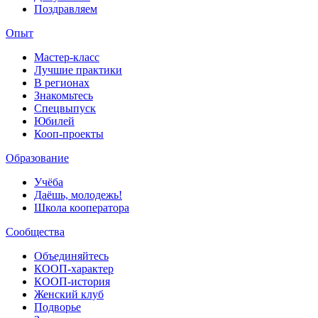
Поздравляем
Опыт
Мастер-класс
Лучшие практики
В регионах
Знакомьтесь
Спецвыпуск
Юбилей
Кооп-проекты
Образование
Учёба
Даёшь, молодежь!
Школа кооператора
Сообщества
Объединяйтесь
КООП-характер
КООП-история
Женский клуб
Подворье