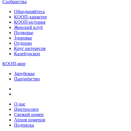
Сообщества
Объединяйтесь
КООП-характер
КООП-история
Женский клуб
Подворье
Здоровье
Отдохни
Круг интересов
Калейдоскоп
КООП-мир
Зарубежье
Партнёрство
О нас
Центросоюз
Свежий номер
Архив номеров
Подписка