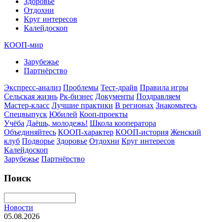
Здоровье
Отдохни
Круг интересов
Калейдоскоп
КООП-мир
Зарубежье
Партнёрство
Экспресс-анализ
Проблемы
Тест-драйв
Правила игры
Сельская жизнь
Рк-бизнес
Документы
Поздравляем
Мастер-класс
Лучшие практики
В регионах
Знакомьтесь
Спецвыпуск
Юбилей
Кооп-проекты
Учёба
Даёшь, молодежь!
Школа кооператора
Объединяйтесь
КООП-характер
КООП-история
Женский
клуб
Подворье
Здоровье
Отдохни
Круг интересов
Калейдоскоп
Зарубежье
Партнёрство
Поиск
Новости
05.08.2026