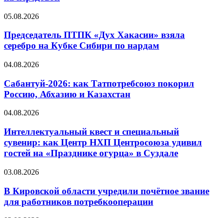
05.08.2026
Председатель ПТПК «Дух Хакасии» взяла
серебро на Кубке Сибири по нардам
04.08.2026
Сабантуй-2026: как Татпотребсоюз покорил
Россию, Абхазию и Казахстан
04.08.2026
Интеллектуальный квест и специальный
сувенир: как Центр НХП Центросоюза удивил
гостей на «Празднике огурца» в Суздале
03.08.2026
В Кировской области учредили почётное звание
для работников потребкооперации