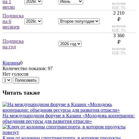
на 1
включая
месяц
НДС 5%
2 210
Подписка
₽
на 6
включая
месяцев
НДС 5%
3 360
Подписка
₽
на год
включая
НДС 5%
Корзина
0
Количество показов: 97
Нет голосов
Голосовать
Читать также
На международном форуме в Казани «Молодежь кооперации:
объединяя ресурсы для развития отрасли»
Ключ от колонны спецтранспорта, в котором продукты