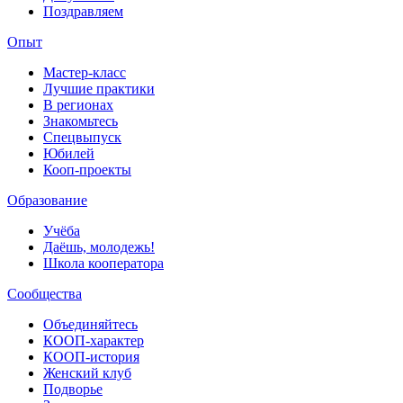
Поздравляем
Опыт
Мастер-класс
Лучшие практики
В регионах
Знакомьтесь
Спецвыпуск
Юбилей
Кооп-проекты
Образование
Учёба
Даёшь, молодежь!
Школа кооператора
Сообщества
Объединяйтесь
КООП-характер
КООП-история
Женский клуб
Подворье