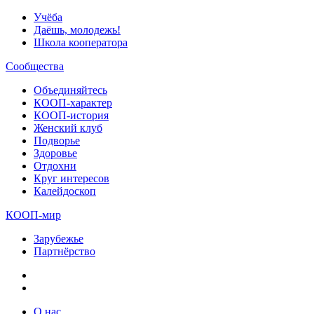
Учёба
Даёшь, молодежь!
Школа кооператора
Сообщества
Объединяйтесь
КООП-характер
КООП-история
Женский клуб
Подворье
Здоровье
Отдохни
Круг интересов
Калейдоскоп
КООП-мир
Зарубежье
Партнёрство
О нас