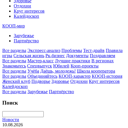
Здоровье
Отдохни
Круг интересов
Калейдоскоп
КООП-мир
Зарубежье
Партнёрство
Все разделы
Экспресс-анализ
Проблемы
Тест-драйв
Правила
игры
Сельская жизнь
Рк-бизнес
Документы
Поздравляем
Все разделы
Мастер-класс
Лучшие практики
В регионах
Знакомьтесь
Спецвыпуск
Юбилей
Кооп-проекты
Все разделы
Учёба
Даёшь, молодежь!
Школа кооператора
Все разделы
Объединяйтесь
КООП-характер
КООП-история
Женский клуб
Подворье
Здоровье
Отдохни
Круг интересов
Калейдоскоп
Все разделы
Зарубежье
Партнёрство
Поиск
Новости
10.08.2026