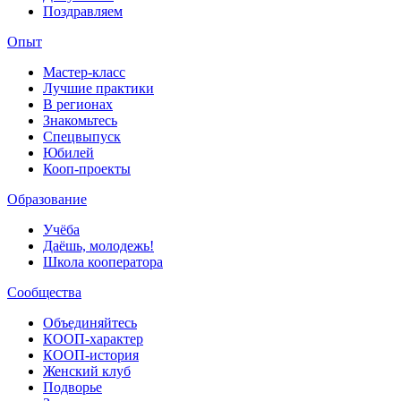
Поздравляем
Опыт
Мастер-класс
Лучшие практики
В регионах
Знакомьтесь
Спецвыпуск
Юбилей
Кооп-проекты
Образование
Учёба
Даёшь, молодежь!
Школа кооператора
Сообщества
Объединяйтесь
КООП-характер
КООП-история
Женский клуб
Подворье