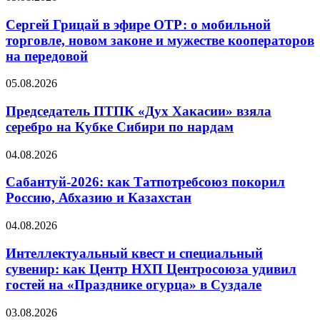
Сергей Грицай в эфире ОТР: о мобильной
торговле, новом законе и мужестве кооператоров
на передовой
05.08.2026
Председатель ПТПК «Дух Хакасии» взяла
серебро на Кубке Сибири по нардам
04.08.2026
Сабантуй-2026: как Татпотребсоюз покорил
Россию, Абхазию и Казахстан
04.08.2026
Интеллектуальный квест и специальный
сувенир: как Центр НХП Центросоюза удивил
гостей на «Празднике огурца» в Суздале
03.08.2026