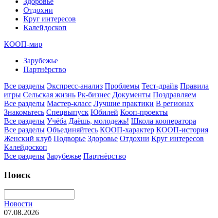
Здоровье
Отдохни
Круг интересов
Калейдоскоп
КООП-мир
Зарубежье
Партнёрство
Все разделы
Экспресс-анализ
Проблемы
Тест-драйв
Правила
игры
Сельская жизнь
Рк-бизнес
Документы
Поздравляем
Все разделы
Мастер-класс
Лучшие практики
В регионах
Знакомьтесь
Спецвыпуск
Юбилей
Кооп-проекты
Все разделы
Учёба
Даёшь, молодежь!
Школа кооператора
Все разделы
Объединяйтесь
КООП-характер
КООП-история
Женский клуб
Подворье
Здоровье
Отдохни
Круг интересов
Калейдоскоп
Все разделы
Зарубежье
Партнёрство
Поиск
Новости
07.08.2026