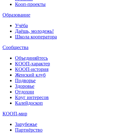
Кооп-проекты
Образование
Учёба
Даёшь, молодежь!
Школа кооператора
Сообщества
Объединяйтесь
КООП-характер
КООП-история
Женский клуб
Подворье
Здоровье
Отдохни
Круг интересов
Калейдоскоп
КООП-мир
Зарубежье
Партнёрство