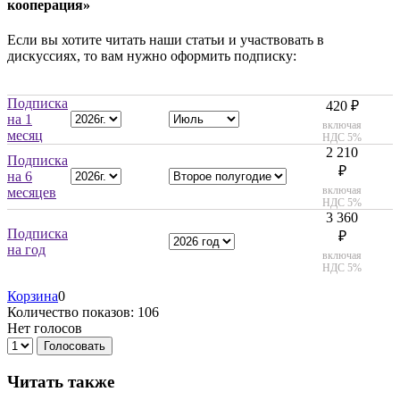
кооперация»
Если вы хотите читать наши статьи и участвовать в
дискуссиях, то вам нужно оформить подписку:
Подписка
420 ₽
на 1
включая
месяц
НДС 5%
2 210
Подписка
₽
на 6
включая
месяцев
НДС 5%
3 360
Подписка
₽
на год
включая
НДС 5%
Корзина
0
Количество показов: 106
Нет голосов
Голосовать
Читать также