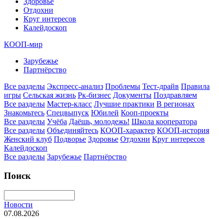
Здоровье
Отдохни
Круг интересов
Калейдоскоп
КООП-мир
Зарубежье
Партнёрство
Все разделы
Экспресс-анализ
Проблемы
Тест-драйв
Правила
игры
Сельская жизнь
Рк-бизнес
Документы
Поздравляем
Все разделы
Мастер-класс
Лучшие практики
В регионах
Знакомьтесь
Спецвыпуск
Юбилей
Кооп-проекты
Все разделы
Учёба
Даёшь, молодежь!
Школа кооператора
Все разделы
Объединяйтесь
КООП-характер
КООП-история
Женский клуб
Подворье
Здоровье
Отдохни
Круг интересов
Калейдоскоп
Все разделы
Зарубежье
Партнёрство
Поиск
Новости
07.08.2026