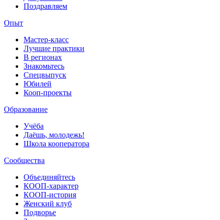
Поздравляем
Опыт
Мастер-класс
Лучшие практики
В регионах
Знакомьтесь
Спецвыпуск
Юбилей
Кооп-проекты
Образование
Учёба
Даёшь, молодежь!
Школа кооператора
Сообщества
Объединяйтесь
КООП-характер
КООП-история
Женский клуб
Подворье