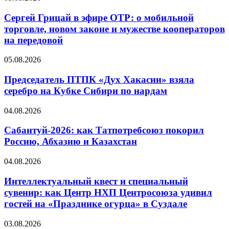
Сергей Грицай в эфире ОТР: о мобильной
торговле, новом законе и мужестве кооператоров
на передовой
05.08.2026
Председатель ПТПК «Дух Хакасии» взяла
серебро на Кубке Сибири по нардам
04.08.2026
Сабантуй-2026: как Татпотребсоюз покорил
Россию, Абхазию и Казахстан
04.08.2026
Интеллектуальный квест и специальный
сувенир: как Центр НХП Центросоюза удивил
гостей на «Празднике огурца» в Суздале
03.08.2026