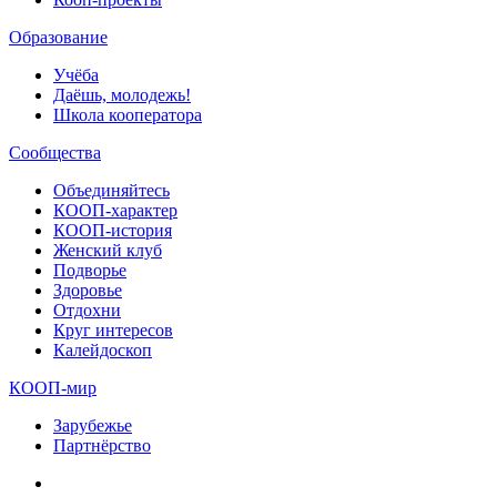
Образование
Учёба
Даёшь, молодежь!
Школа кооператора
Сообщества
Объединяйтесь
КООП-характер
КООП-история
Женский клуб
Подворье
Здоровье
Отдохни
Круг интересов
Калейдоскоп
КООП-мир
Зарубежье
Партнёрство