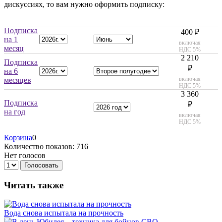
дискуссиях, то вам нужно оформить подписку:
Подписка
400 ₽
на 1
включая
месяц
НДС 5%
2 210
Подписка
₽
на 6
включая
месяцев
НДС 5%
3 360
Подписка
₽
на год
включая
НДС 5%
Корзина
0
Количество показов: 716
Нет голосов
Голосовать
Читать также
Вода снова испытала на прочность