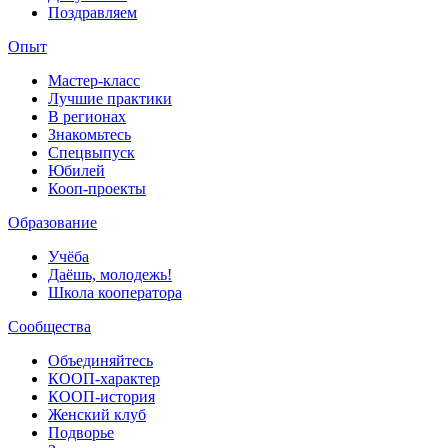
Поздравляем
Опыт
Мастер-класс
Лучшие практики
В регионах
Знакомьтесь
Спецвыпуск
Юбилей
Кооп-проекты
Образование
Учёба
Даёшь, молодежь!
Школа кооператора
Сообщества
Объединяйтесь
КООП-характер
КООП-история
Женский клуб
Подворье