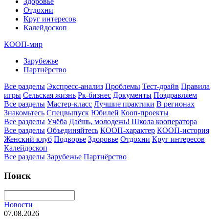
Здоровье
Отдохни
Круг интересов
Калейдоскоп
КООП-мир
Зарубежье
Партнёрство
Все разделы
Экспресс-анализ
Проблемы
Тест-драйв
Правила
игры
Сельская жизнь
Рк-бизнес
Документы
Поздравляем
Все разделы
Мастер-класс
Лучшие практики
В регионах
Знакомьтесь
Спецвыпуск
Юбилей
Кооп-проекты
Все разделы
Учёба
Даёшь, молодежь!
Школа кооператора
Все разделы
Объединяйтесь
КООП-характер
КООП-история
Женский клуб
Подворье
Здоровье
Отдохни
Круг интересов
Калейдоскоп
Все разделы
Зарубежье
Партнёрство
Поиск
Новости
07.08.2026