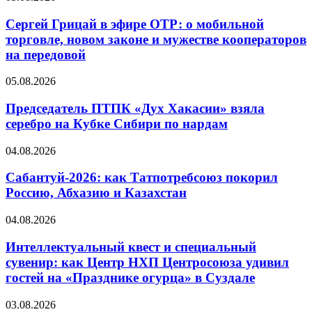
Сергей Грицай в эфире ОТР: о мобильной
торговле, новом законе и мужестве кооператоров
на передовой
05.08.2026
Председатель ПТПК «Дух Хакасии» взяла
серебро на Кубке Сибири по нардам
04.08.2026
Сабантуй-2026: как Татпотребсоюз покорил
Россию, Абхазию и Казахстан
04.08.2026
Интеллектуальный квест и специальный
сувенир: как Центр НХП Центросоюза удивил
гостей на «Празднике огурца» в Суздале
03.08.2026