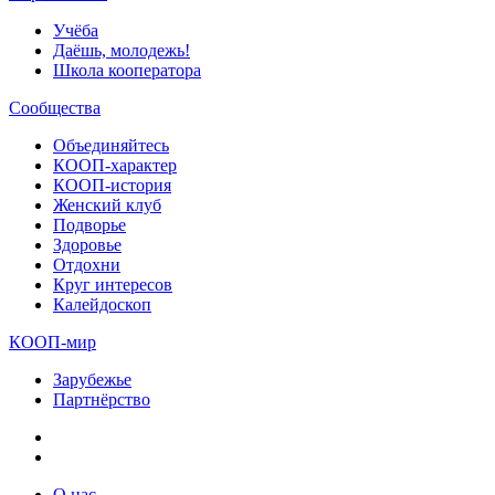
Учёба
Даёшь, молодежь!
Школа кооператора
Сообщества
Объединяйтесь
КООП-характер
КООП-история
Женский клуб
Подворье
Здоровье
Отдохни
Круг интересов
Калейдоскоп
КООП-мир
Зарубежье
Партнёрство
О нас