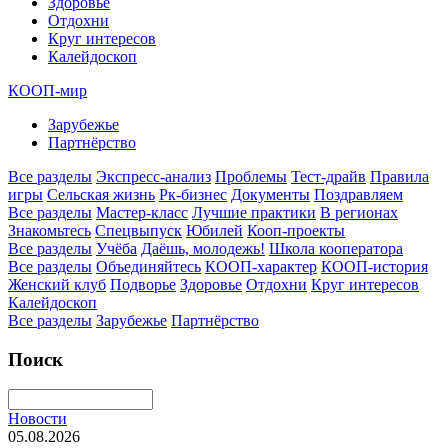
Здоровье
Отдохни
Круг интересов
Калейдоскоп
КООП-мир
Зарубежье
Партнёрство
Все разделы
Экспресс-анализ
Проблемы
Тест-драйв
Правила
игры
Сельская жизнь
Рк-бизнес
Документы
Поздравляем
Все разделы
Мастер-класс
Лучшие практики
В регионах
Знакомьтесь
Спецвыпуск
Юбилей
Кооп-проекты
Все разделы
Учёба
Даёшь, молодежь!
Школа кооператора
Все разделы
Объединяйтесь
КООП-характер
КООП-история
Женский клуб
Подворье
Здоровье
Отдохни
Круг интересов
Калейдоскоп
Все разделы
Зарубежье
Партнёрство
Поиск
Новости
05.08.2026