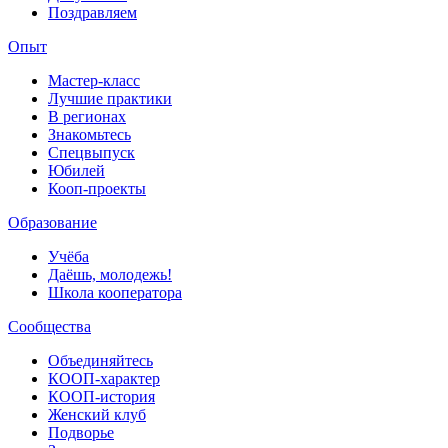
Поздравляем
Опыт
Мастер-класс
Лучшие практики
В регионах
Знакомьтесь
Спецвыпуск
Юбилей
Кооп-проекты
Образование
Учёба
Даёшь, молодежь!
Школа кооператора
Сообщества
Объединяйтесь
КООП-характер
КООП-история
Женский клуб
Подворье