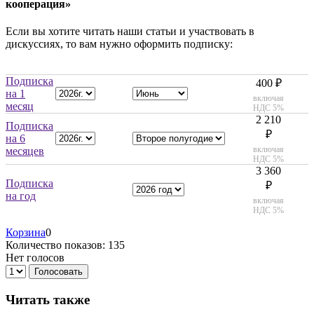
кооперация»
Если вы хотите читать наши статьи и участвовать в
дискуссиях, то вам нужно оформить подписку:
Подписка
400 ₽
на 1
включая
месяц
НДС 5%
2 210
Подписка
₽
на 6
включая
месяцев
НДС 5%
3 360
Подписка
₽
на год
включая
НДС 5%
Корзина
0
Количество показов: 135
Нет голосов
Голосовать
Читать также