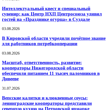
Интеллектуальный квест и специальный
сувенир: как Центр НХП Центросоюза удивил
гостей на «Празднике огурца» в Суздале
03.08.2026
В Кировской области учредили почётное звание
для работников потребкооперации
03.08.2026
Масштаб, ответственность, развитие:
кооператоры Нижегородской области
обеспечили питанием 11 тысяч паломников в
Дивееве
31.07.2026
Вепсские калитки и клюквенные соусы:
ленинградские кооператоры представили
северную кухню на Петровской ярмарке