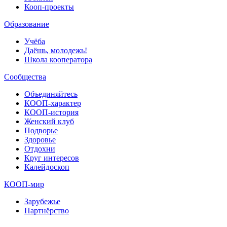
Кооп-проекты
Образование
Учёба
Даёшь, молодежь!
Школа кооператора
Сообщества
Объединяйтесь
КООП-характер
КООП-история
Женский клуб
Подворье
Здоровье
Отдохни
Круг интересов
Калейдоскоп
КООП-мир
Зарубежье
Партнёрство