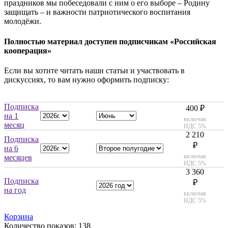
праздников мы побеседовали с ним о его выборе – Родину
защищать – и важности патриотического воспитания
молодёжи.
Полностью материал доступен подписчикам «Российская
кооперация»
Если вы хотите читать наши статьи и участвовать в
дискуссиях, то вам нужно оформить подписку:
Подписка
400 ₽
на 1
включая
месяц
НДС 5%
2 210
Подписка
₽
на 6
включая
месяцев
НДС 5%
3 360
Подписка
₽
на год
включая
НДС 5%
Корзина
Количество показов: 138