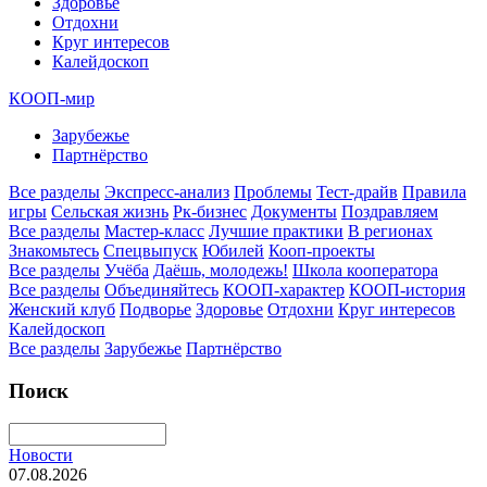
Здоровье
Отдохни
Круг интересов
Калейдоскоп
КООП-мир
Зарубежье
Партнёрство
Все разделы
Экспресс-анализ
Проблемы
Тест-драйв
Правила
игры
Сельская жизнь
Рк-бизнес
Документы
Поздравляем
Все разделы
Мастер-класс
Лучшие практики
В регионах
Знакомьтесь
Спецвыпуск
Юбилей
Кооп-проекты
Все разделы
Учёба
Даёшь, молодежь!
Школа кооператора
Все разделы
Объединяйтесь
КООП-характер
КООП-история
Женский клуб
Подворье
Здоровье
Отдохни
Круг интересов
Калейдоскоп
Все разделы
Зарубежье
Партнёрство
Поиск
Новости
07.08.2026