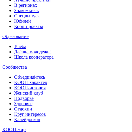
В регионах
Знакомьтесь
Спецвыпуск
Юбилей
Кооп-проекты
Образование
Учёба
Даёшь, молодежь!
Школа кооператора
Сообщества
Объединяйтесь
КООП-характер
КООП-история
Женский клуб
Подворье
Здоровье
Отдохни
Круг интересов
Калейдоскоп
КООП-мир