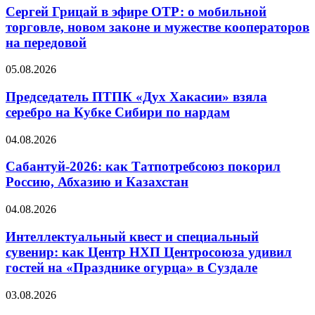
Сергей Грицай в эфире ОТР: о мобильной
торговле, новом законе и мужестве кооператоров
на передовой
05.08.2026
Председатель ПТПК «Дух Хакасии» взяла
серебро на Кубке Сибири по нардам
04.08.2026
Сабантуй-2026: как Татпотребсоюз покорил
Россию, Абхазию и Казахстан
04.08.2026
Интеллектуальный квест и специальный
сувенир: как Центр НХП Центросоюза удивил
гостей на «Празднике огурца» в Суздале
03.08.2026