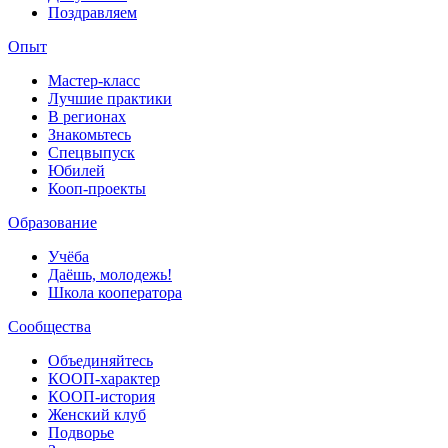
Поздравляем
Опыт
Мастер-класс
Лучшие практики
В регионах
Знакомьтесь
Спецвыпуск
Юбилей
Кооп-проекты
Образование
Учёба
Даёшь, молодежь!
Школа кооператора
Сообщества
Объединяйтесь
КООП-характер
КООП-история
Женский клуб
Подворье