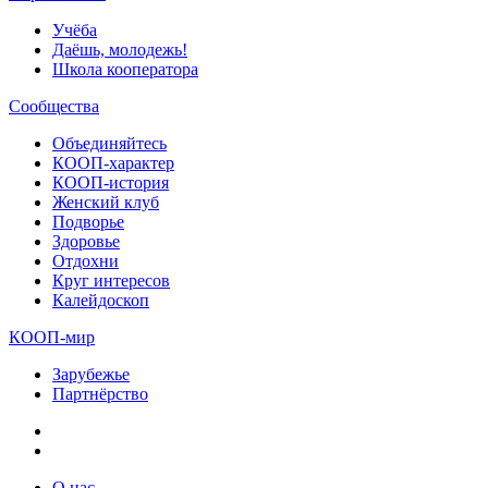
Учёба
Даёшь, молодежь!
Школа кооператора
Сообщества
Объединяйтесь
КООП-характер
КООП-история
Женский клуб
Подворье
Здоровье
Отдохни
Круг интересов
Калейдоскоп
КООП-мир
Зарубежье
Партнёрство
О нас