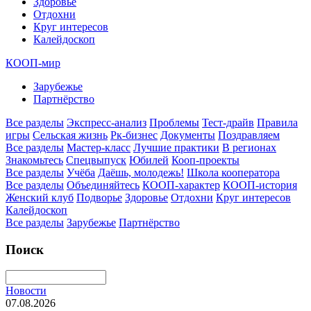
Здоровье
Отдохни
Круг интересов
Калейдоскоп
КООП-мир
Зарубежье
Партнёрство
Все разделы
Экспресс-анализ
Проблемы
Тест-драйв
Правила
игры
Сельская жизнь
Рк-бизнес
Документы
Поздравляем
Все разделы
Мастер-класс
Лучшие практики
В регионах
Знакомьтесь
Спецвыпуск
Юбилей
Кооп-проекты
Все разделы
Учёба
Даёшь, молодежь!
Школа кооператора
Все разделы
Объединяйтесь
КООП-характер
КООП-история
Женский клуб
Подворье
Здоровье
Отдохни
Круг интересов
Калейдоскоп
Все разделы
Зарубежье
Партнёрство
Поиск
Новости
07.08.2026