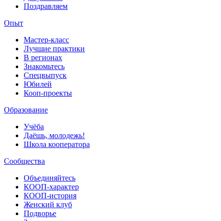
Поздравляем
Опыт
Мастер-класс
Лучшие практики
В регионах
Знакомьтесь
Спецвыпуск
Юбилей
Кооп-проекты
Образование
Учёба
Даёшь, молодежь!
Школа кооператора
Сообщества
Объединяйтесь
КООП-характер
КООП-история
Женский клуб
Подворье