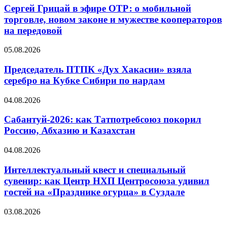
Сергей Грицай в эфире ОТР: о мобильной
торговле, новом законе и мужестве кооператоров
на передовой
05.08.2026
Председатель ПТПК «Дух Хакасии» взяла
серебро на Кубке Сибири по нардам
04.08.2026
Сабантуй-2026: как Татпотребсоюз покорил
Россию, Абхазию и Казахстан
04.08.2026
Интеллектуальный квест и специальный
сувенир: как Центр НХП Центросоюза удивил
гостей на «Празднике огурца» в Суздале
03.08.2026