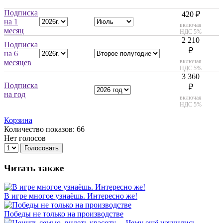
Подписка
420 ₽
на 1
включая
месяц
НДС 5%
2 210
Подписка
₽
на 6
включая
месяцев
НДС 5%
3 360
Подписка
₽
на год
включая
НДС 5%
Корзина
Количество показов: 66
Нет голосов
Голосовать
Читать также
В игре многое узнаёшь. Интересно же!
Победы не только на производстве