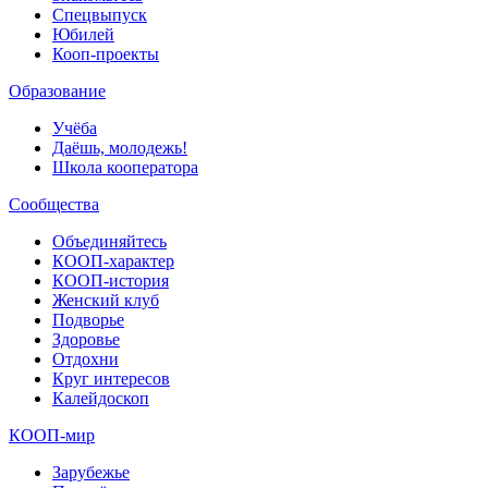
Спецвыпуск
Юбилей
Кооп-проекты
Образование
Учёба
Даёшь, молодежь!
Школа кооператора
Сообщества
Объединяйтесь
КООП-характер
КООП-история
Женский клуб
Подворье
Здоровье
Отдохни
Круг интересов
Калейдоскоп
КООП-мир
Зарубежье