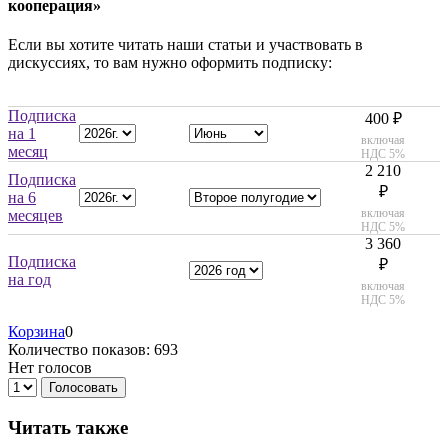
кооперация»
Если вы хотите читать наши статьи и участвовать в
дискуссиях, то вам нужно оформить подписку:
Подписка
400 ₽
на 1
включая
месяц
НДС 5%
2 210
Подписка
₽
на 6
включая
месяцев
НДС 5%
3 360
Подписка
₽
на год
включая
НДС 5%
Корзина
0
Количество показов: 693
Нет голосов
Голосовать
Читать также