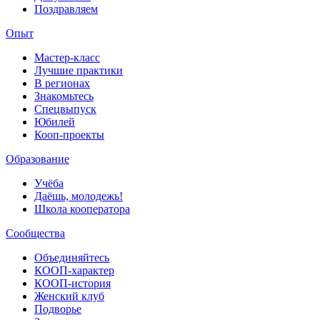
Поздравляем
Опыт
Мастер-класс
Лучшие практики
В регионах
Знакомьтесь
Спецвыпуск
Юбилей
Кооп-проекты
Образование
Учёба
Даёшь, молодежь!
Школа кооператора
Сообщества
Объединяйтесь
КООП-характер
КООП-история
Женский клуб
Подворье