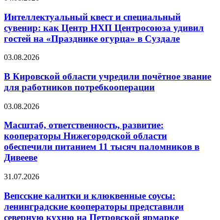
Интеллектуальный квест и специальный
сувенир: как Центр НХП Центросоюза удивил
гостей на «Празднике огурца» в Суздале
03.08.2026
В Кировской области учредили почётное звание
для работников потребкооперации
03.08.2026
Масштаб, ответственность, развитие:
кооператоры Нижегородской области
обеспечили питанием 11 тысяч паломников в
Дивееве
31.07.2026
Вепсские калитки и клюквенные соусы:
ленинградские кооператоры представили
северную кухню на Петровской ярмарке