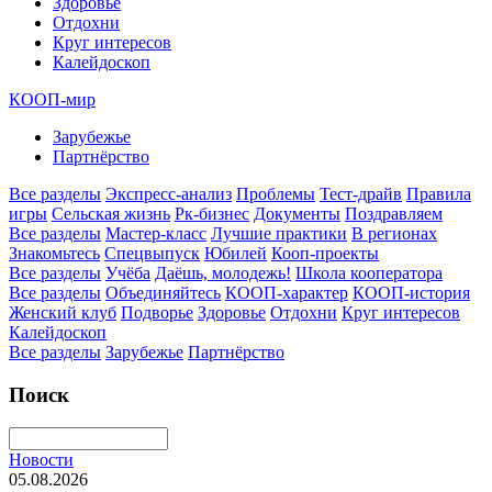
Здоровье
Отдохни
Круг интересов
Калейдоскоп
КООП-мир
Зарубежье
Партнёрство
Все разделы
Экспресс-анализ
Проблемы
Тест-драйв
Правила
игры
Сельская жизнь
Рк-бизнес
Документы
Поздравляем
Все разделы
Мастер-класс
Лучшие практики
В регионах
Знакомьтесь
Спецвыпуск
Юбилей
Кооп-проекты
Все разделы
Учёба
Даёшь, молодежь!
Школа кооператора
Все разделы
Объединяйтесь
КООП-характер
КООП-история
Женский клуб
Подворье
Здоровье
Отдохни
Круг интересов
Калейдоскоп
Все разделы
Зарубежье
Партнёрство
Поиск
Новости
05.08.2026