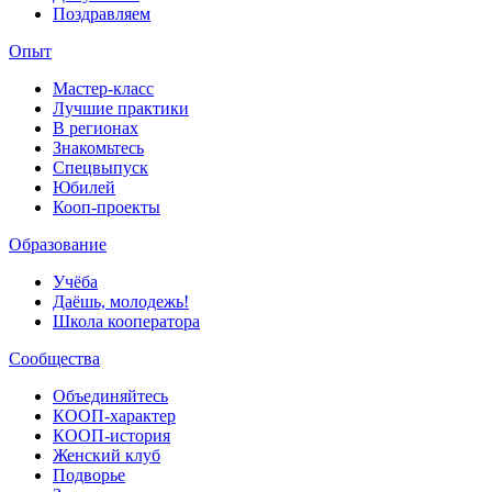
Поздравляем
Опыт
Мастер-класс
Лучшие практики
В регионах
Знакомьтесь
Спецвыпуск
Юбилей
Кооп-проекты
Образование
Учёба
Даёшь, молодежь!
Школа кооператора
Сообщества
Объединяйтесь
КООП-характер
КООП-история
Женский клуб
Подворье