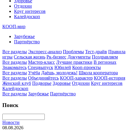
Здоровье
Отдохни
Круг интересов
Калейдоскоп
КООП-мир
Зарубежье
Партнёрство
Все разделы
Экспресс-анализ
Проблемы
Тест-драйв
Правила
игры
Сельская жизнь
Рк-бизнес
Документы
Поздравляем
Все разделы
Мастер-класс
Лучшие практики
В регионах
Знакомьтесь
Спецвыпуск
Юбилей
Кооп-проекты
Все разделы
Учёба
Даёшь, молодежь!
Школа кооператора
Все разделы
Объединяйтесь
КООП-характер
КООП-история
Женский клуб
Подворье
Здоровье
Отдохни
Круг интересов
Калейдоскоп
Все разделы
Зарубежье
Партнёрство
Поиск
Новости
08.08.2026