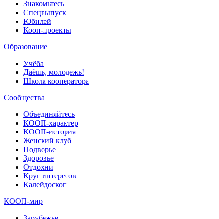
Знакомьтесь
Спецвыпуск
Юбилей
Кооп-проекты
Образование
Учёба
Даёшь, молодежь!
Школа кооператора
Сообщества
Объединяйтесь
КООП-характер
КООП-история
Женский клуб
Подворье
Здоровье
Отдохни
Круг интересов
Калейдоскоп
КООП-мир
Зарубежье