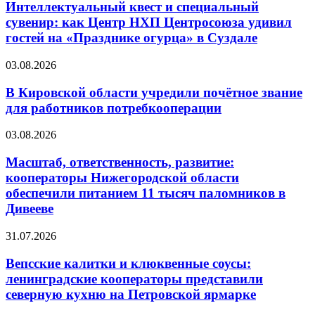
Интеллектуальный квест и специальный
сувенир: как Центр НХП Центросоюза удивил
гостей на «Празднике огурца» в Суздале
03.08.2026
В Кировской области учредили почётное звание
для работников потребкооперации
03.08.2026
Масштаб, ответственность, развитие:
кооператоры Нижегородской области
обеспечили питанием 11 тысяч паломников в
Дивееве
31.07.2026
Вепсские калитки и клюквенные соусы:
ленинградские кооператоры представили
северную кухню на Петровской ярмарке