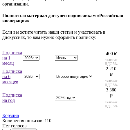
организации.
Полностью материал доступен подписчикам «Российская
кооперация»
Если вы хотите читать наши статьи и участвовать в
дискуссиях, то вам нужно оформить подписку:
Подписка
400 ₽
на 1
включая
месяц
НДС 5%
2 210
Подписка
₽
на 6
включая
месяцев
НДС 5%
3 360
Подписка
₽
на год
включая
НДС 5%
Корзина
Количество показов: 110
Нет голосов