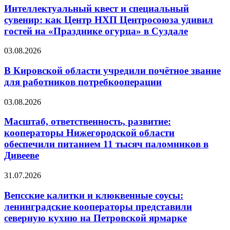
Интеллектуальный квест и специальный
сувенир: как Центр НХП Центросоюза удивил
гостей на «Празднике огурца» в Суздале
03.08.2026
В Кировской области учредили почётное звание
для работников потребкооперации
03.08.2026
Масштаб, ответственность, развитие:
кооператоры Нижегородской области
обеспечили питанием 11 тысяч паломников в
Дивееве
31.07.2026
Вепсские калитки и клюквенные соусы:
ленинградские кооператоры представили
северную кухню на Петровской ярмарке