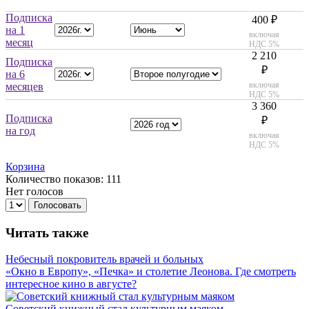
Подписка
400 ₽
на 1
включая
месяц
НДС 5%
2 210
Подписка
₽
на 6
включая
месяцев
НДС 5%
3 360
Подписка
₽
на год
включая
НДС 5%
Корзина
Количество показов: 111
Нет голосов
Голосовать
Читать также
Небесный покровитель врачей и больных
«Окно в Европу», «Печка» и столетие Леонова. Где смотреть
интересное кино в августе?
Советский книжный стал культурным маяком