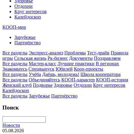
Здоровье
Отдохни
Круг интересов
Калейдоскоп
КООП-мир
Зарубежье
Партнёрство
Все разделы
Экспресс-анализ
Проблемы
Тест-драйв
Правила
игры
Сельская жизнь
Рк-бизнес
Документы
Поздравляем
Все разделы
Мастер-класс
Лучшие практики
В регионах
Знакомьтесь
Спецвыпуск
Юбилей
Кооп-проекты
Все разделы
Учёба
Даёшь, молодежь!
Школа кооператора
Все разделы
Объединяйтесь
КООП-характер
КООП-история
Женский клуб
Подворье
Здоровье
Отдохни
Круг интересов
Калейдоскоп
Все разделы
Зарубежье
Партнёрство
Поиск
Новости
05.08.2026