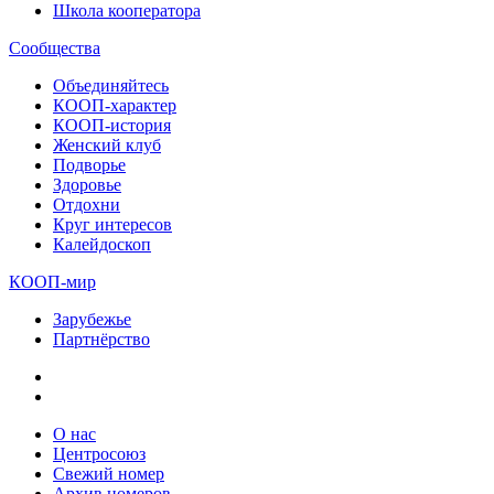
Школа кооператора
Сообщества
Объединяйтесь
КООП-характер
КООП-история
Женский клуб
Подворье
Здоровье
Отдохни
Круг интересов
Калейдоскоп
КООП-мир
Зарубежье
Партнёрство
О нас
Центросоюз
Свежий номер
Архив номеров