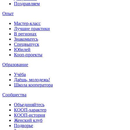
Поздравляем
Опыт
Мастер-класс
Лучшие практики
В регионах
Знакомьтесь
Спецвыпуск
Юбилей
Кооп-проекты
Образование
Учёба
Даёшь, молодежь!
Школа кооператора
Сообщества
Объединяйтесь
КООП-характер
КООП-история
Женский клуб
Подворье