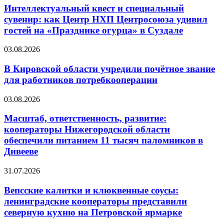
Интеллектуальный квест и специальный
сувенир: как Центр НХП Центросоюза удивил
гостей на «Празднике огурца» в Суздале
03.08.2026
В Кировской области учредили почётное звание
для работников потребкооперации
03.08.2026
Масштаб, ответственность, развитие:
кооператоры Нижегородской области
обеспечили питанием 11 тысяч паломников в
Дивееве
31.07.2026
Вепсские калитки и клюквенные соусы:
ленинградские кооператоры представили
северную кухню на Петровской ярмарке