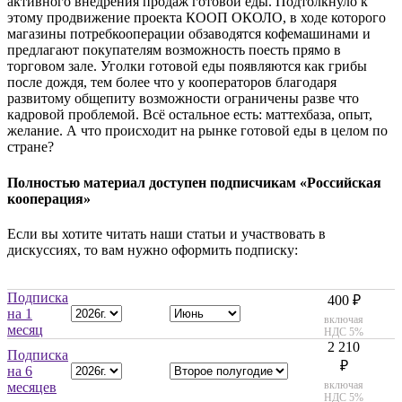
активного внедрения продаж готовой еды. Подтолкнуло к
этому продвижение проекта КООП ОКОЛО, в ходе которого
магазины потребкооперации обзаводятся кофемашинами и
предлагают покупателям возможность поесть прямо в
торговом зале. Уголки готовой еды появляются как грибы
после дождя, тем более что у кооператоров благодаря
развитому общепиту возможности ограничены разве что
кадровой проблемой. Всё остальное есть: маттехбаза, опыт,
желание. А что происходит на рынке готовой еды в целом по
стране?
Полностью материал доступен подписчикам «Российская
кооперация»
Если вы хотите читать наши статьи и участвовать в
дискуссиях, то вам нужно оформить подписку:
Подписка
400 ₽
на 1
включая
месяц
НДС 5%
2 210
Подписка
₽
на 6
включая
месяцев
НДС 5%