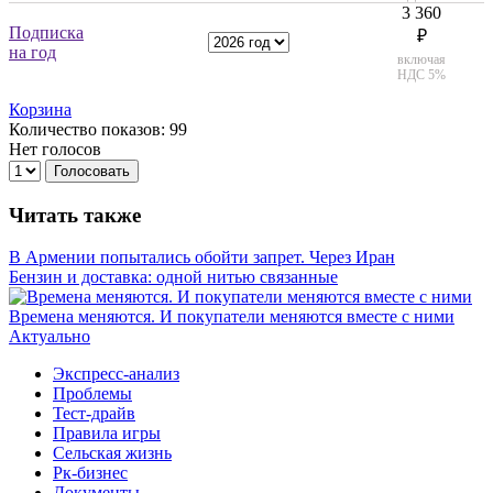
3 360
Подписка
₽
на год
включая
НДС 5%
Корзина
Количество показов: 99
Нет голосов
Голосовать
Читать также
В Армении попытались обойти запрет. Через Иран
Бензин и доставка: одной нитью связанные
Времена меняются. И покупатели меняются вместе с ними
Актуально
Экспресс-анализ
Проблемы
Тест-драйв
Правила игры
Сельская жизнь
Рк-бизнес
Документы