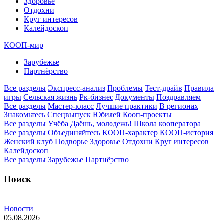
Здоровье
Отдохни
Круг интересов
Калейдоскоп
КООП-мир
Зарубежье
Партнёрство
Все разделы
Экспресс-анализ
Проблемы
Тест-драйв
Правила
игры
Сельская жизнь
Рк-бизнес
Документы
Поздравляем
Все разделы
Мастер-класс
Лучшие практики
В регионах
Знакомьтесь
Спецвыпуск
Юбилей
Кооп-проекты
Все разделы
Учёба
Даёшь, молодежь!
Школа кооператора
Все разделы
Объединяйтесь
КООП-характер
КООП-история
Женский клуб
Подворье
Здоровье
Отдохни
Круг интересов
Калейдоскоп
Все разделы
Зарубежье
Партнёрство
Поиск
Новости
05.08.2026