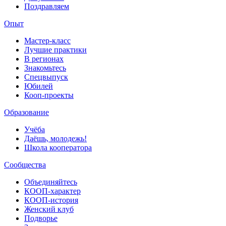
Поздравляем
Опыт
Мастер-класс
Лучшие практики
В регионах
Знакомьтесь
Спецвыпуск
Юбилей
Кооп-проекты
Образование
Учёба
Даёшь, молодежь!
Школа кооператора
Сообщества
Объединяйтесь
КООП-характер
КООП-история
Женский клуб
Подворье