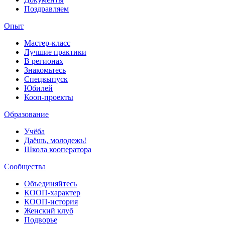
Поздравляем
Опыт
Мастер-класс
Лучшие практики
В регионах
Знакомьтесь
Спецвыпуск
Юбилей
Кооп-проекты
Образование
Учёба
Даёшь, молодежь!
Школа кооператора
Сообщества
Объединяйтесь
КООП-характер
КООП-история
Женский клуб
Подворье