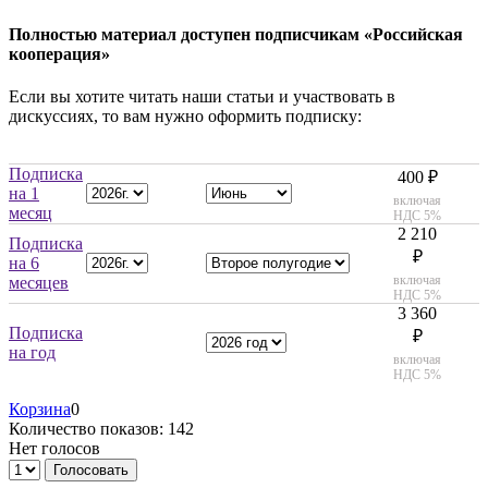
Полностью материал доступен подписчикам «Российская
кооперация»
Если вы хотите читать наши статьи и участвовать в
дискуссиях, то вам нужно оформить подписку:
Подписка
400 ₽
на 1
включая
месяц
НДС 5%
2 210
Подписка
₽
на 6
включая
месяцев
НДС 5%
3 360
Подписка
₽
на год
включая
НДС 5%
Корзина
0
Количество показов: 142
Нет голосов
Голосовать