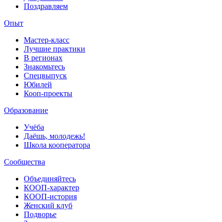
Поздравляем
Опыт
Мастер-класс
Лучшие практики
В регионах
Знакомьтесь
Спецвыпуск
Юбилей
Кооп-проекты
Образование
Учёба
Даёшь, молодежь!
Школа кооператора
Сообщества
Объединяйтесь
КООП-характер
КООП-история
Женский клуб
Подворье