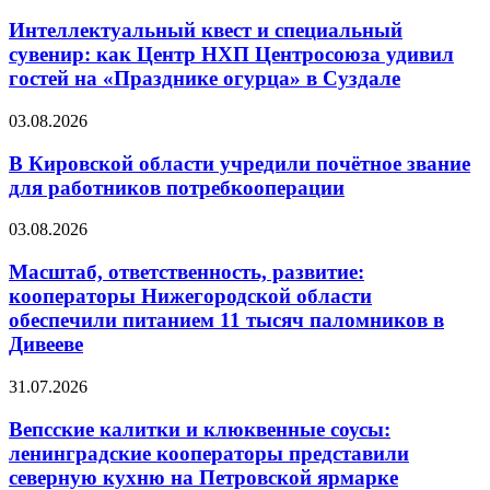
Интеллектуальный квест и специальный
сувенир: как Центр НХП Центросоюза удивил
гостей на «Празднике огурца» в Суздале
03.08.2026
В Кировской области учредили почётное звание
для работников потребкооперации
03.08.2026
Масштаб, ответственность, развитие:
кооператоры Нижегородской области
обеспечили питанием 11 тысяч паломников в
Дивееве
31.07.2026
Вепсские калитки и клюквенные соусы:
ленинградские кооператоры представили
северную кухню на Петровской ярмарке