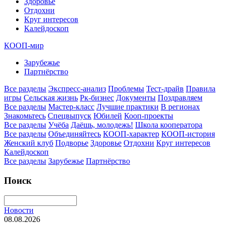
Здоровье
Отдохни
Круг интересов
Калейдоскоп
КООП-мир
Зарубежье
Партнёрство
Все разделы
Экспресс-анализ
Проблемы
Тест-драйв
Правила
игры
Сельская жизнь
Рк-бизнес
Документы
Поздравляем
Все разделы
Мастер-класс
Лучшие практики
В регионах
Знакомьтесь
Спецвыпуск
Юбилей
Кооп-проекты
Все разделы
Учёба
Даёшь, молодежь!
Школа кооператора
Все разделы
Объединяйтесь
КООП-характер
КООП-история
Женский клуб
Подворье
Здоровье
Отдохни
Круг интересов
Калейдоскоп
Все разделы
Зарубежье
Партнёрство
Поиск
Новости
08.08.2026