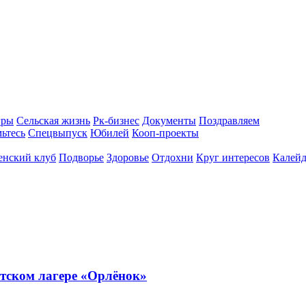
гры
Сельская жизнь
Рк-бизнес
Документы
Поздравляем
ьтесь
Спецвыпуск
Юбилей
Кооп-проекты
енский клуб
Подворье
Здоровье
Отдохни
Круг интересов
Калейд
тском лагере «Орлёнок»