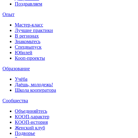
Поздравляем
Опыт
Мастер-класс
Лучшие практики
В регионах
Знакомьтесь
Спецвыпуск
Юбилей
Кооп-проекты
Образование
Учёба
Даёшь, молодежь!
Школа кооператора
Сообщества
Объединяйтесь
КООП-характер
КООП-история
Женский клуб
Подворье