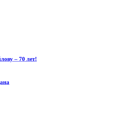
ову – 70 лет!
цана