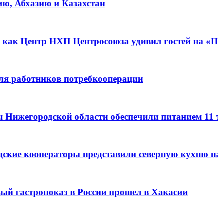
ию, Абхазию и Казахстан
 как Центр НХП Центросоюза удивил гостей на «П
для работников потребкооперации
ы Нижегородской области обеспечили питанием 11
дские кооператоры представили северную кухню н
вый гастропоказ в России прошел в Хакасии