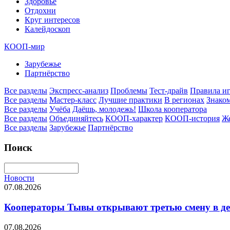
Здоровье
Отдохни
Круг интересов
Калейдоскоп
КООП-мир
Зарубежье
Партнёрство
Все разделы
Экспресс-анализ
Проблемы
Тест-драйв
Правила и
Все разделы
Мастер-класс
Лучшие практики
В регионах
Знаком
Все разделы
Учёба
Даёшь, молодежь!
Школа кооператора
Все разделы
Объединяйтесь
КООП-характер
КООП-история
Ж
Все разделы
Зарубежье
Партнёрство
Поиск
Новости
07.08.2026
Кооператоры Тывы открывают третью смену в де
07.08.2026