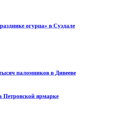
разднике огурца» в Суздале
 тысяч паломников в Дивееве
а Петровской ярмарке