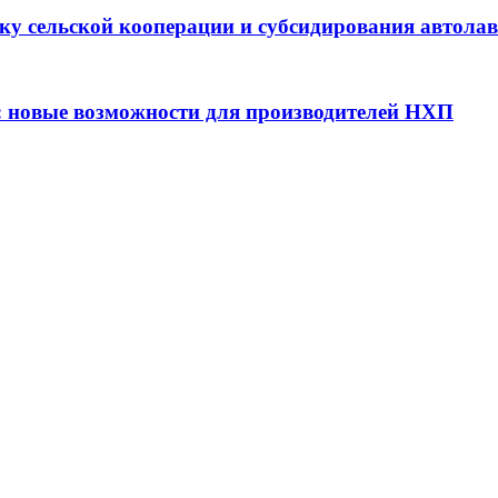
ку сельской кооперации и субсидирования автола
: новые возможности для производителей НХП