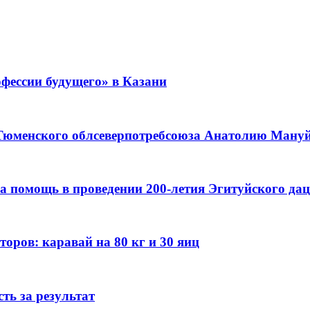
фессии будущего» в Казани
 Тюменского облсеверпотребсоюза Анатолию Мануйл
а помощь в проведении 200-летия Эгитуйского да
оров: каравай на 80 кг и 30 яиц
ть за результат