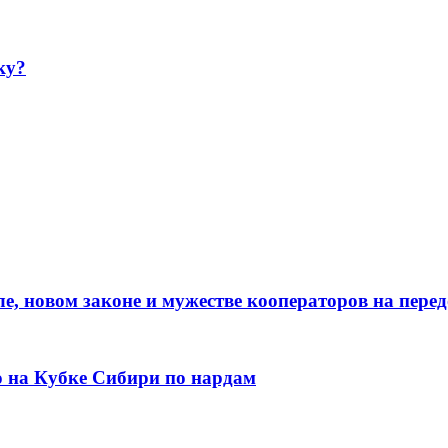
ку?
е, новом законе и мужестве кооператоров на пере
о на Кубке Сибири по нардам