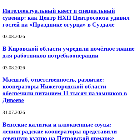
Интеллектуальный квест и специальный
сувенир: как Центр НХП Центросоюза удивил
гостей на «Празднике огурца» в Суздале
03.08.2026
В Кировской области учредили почётное звание
для работников потребкооперации
03.08.2026
Масштаб, ответственность, развитие:
кооператоры Нижегородской области
обеспечили питанием 11 тысяч паломников в
Дивееве
31.07.2026
Вепсские калитки и клюквенные соусы:
ленинградские кооператоры представили
северную кухню на Петровской ярмарке