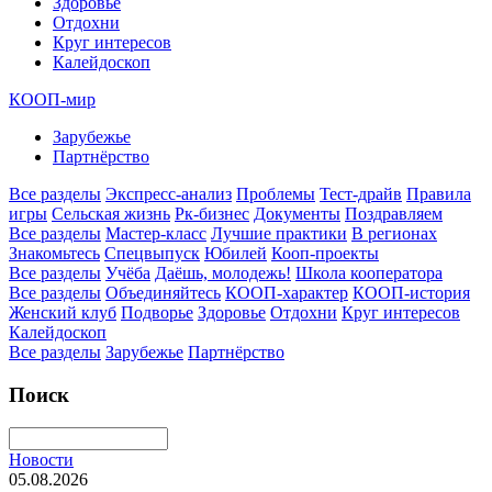
Здоровье
Отдохни
Круг интересов
Калейдоскоп
КООП-мир
Зарубежье
Партнёрство
Все разделы
Экспресс-анализ
Проблемы
Тест-драйв
Правила
игры
Сельская жизнь
Рк-бизнес
Документы
Поздравляем
Все разделы
Мастер-класс
Лучшие практики
В регионах
Знакомьтесь
Спецвыпуск
Юбилей
Кооп-проекты
Все разделы
Учёба
Даёшь, молодежь!
Школа кооператора
Все разделы
Объединяйтесь
КООП-характер
КООП-история
Женский клуб
Подворье
Здоровье
Отдохни
Круг интересов
Калейдоскоп
Все разделы
Зарубежье
Партнёрство
Поиск
Новости
05.08.2026