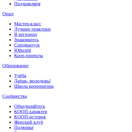
Поздравляем
Опыт
Мастер-класс
Лучшие практики
В регионах
Знакомьтесь
Спецвыпуск
Юбилей
Кооп-проекты
Образование
Учёба
Даёшь, молодежь!
Школа кооператора
Сообщества
Объединяйтесь
КООП-характер
КООП-история
Женский клуб
Подворье