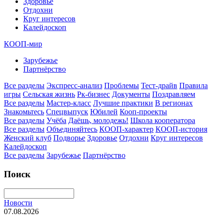
Здоровье
Отдохни
Круг интересов
Калейдоскоп
КООП-мир
Зарубежье
Партнёрство
Все разделы
Экспресс-анализ
Проблемы
Тест-драйв
Правила
игры
Сельская жизнь
Рк-бизнес
Документы
Поздравляем
Все разделы
Мастер-класс
Лучшие практики
В регионах
Знакомьтесь
Спецвыпуск
Юбилей
Кооп-проекты
Все разделы
Учёба
Даёшь, молодежь!
Школа кооператора
Все разделы
Объединяйтесь
КООП-характер
КООП-история
Женский клуб
Подворье
Здоровье
Отдохни
Круг интересов
Калейдоскоп
Все разделы
Зарубежье
Партнёрство
Поиск
Новости
07.08.2026