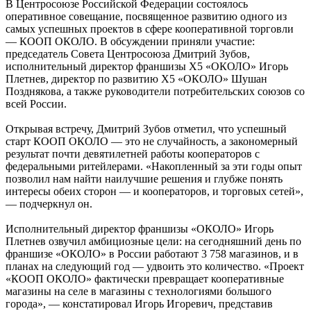
В Центросоюзе Российской Федерации состоялось
оперативное совещание, посвященное развитию одного из
самых успешных проектов в сфере кооперативной торговли
— КООП ОКОЛО. В обсуждении приняли участие:
председатель Совета Центросоюза Дмитрий Зубов,
исполнительный директор франшизы Х5 «ОКОЛО» Игорь
Плетнев, директор по развитию Х5 «ОКОЛО» Шушан
Позднякова, а также руководители потребительских союзов со
всей России.
Открывая встречу, Дмитрий Зубов отметил, что успешный
старт КООП ОКОЛО — это не случайность, а закономерный
результат почти девятилетней работы кооператоров с
федеральными ритейлерами. «Накопленный за эти годы опыт
позволил нам найти наилучшие решения и глубже понять
интересы обеих сторон — и кооператоров, и торговых сетей»,
— подчеркнул он.
Исполнительный директор франшизы «ОКОЛО» Игорь
Плетнев озвучил амбициозные цели: на сегодняшний день по
франшизе «ОКОЛО» в России работают 3 758 магазинов, и в
планах на следующий год — удвоить это количество. «Проект
«КООП ОКОЛО» фактически превращает кооперативные
магазины на селе в магазины с технологиями большого
города», — констатировал Игорь Игоревич, представив