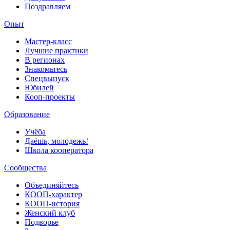
Поздравляем
Опыт
Мастер-класс
Лучшие практики
В регионах
Знакомьтесь
Спецвыпуск
Юбилей
Кооп-проекты
Образование
Учёба
Даёшь, молодежь!
Школа кооператора
Сообщества
Объединяйтесь
КООП-характер
КООП-история
Женский клуб
Подворье