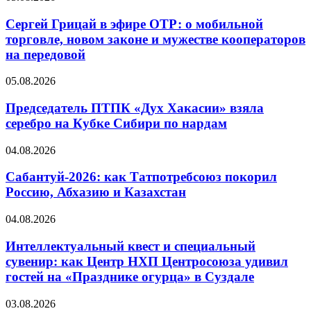
Сергей Грицай в эфире ОТР: о мобильной
торговле, новом законе и мужестве кооператоров
на передовой
05.08.2026
Председатель ПТПК «Дух Хакасии» взяла
серебро на Кубке Сибири по нардам
04.08.2026
Сабантуй-2026: как Татпотребсоюз покорил
Россию, Абхазию и Казахстан
04.08.2026
Интеллектуальный квест и специальный
сувенир: как Центр НХП Центросоюза удивил
гостей на «Празднике огурца» в Суздале
03.08.2026