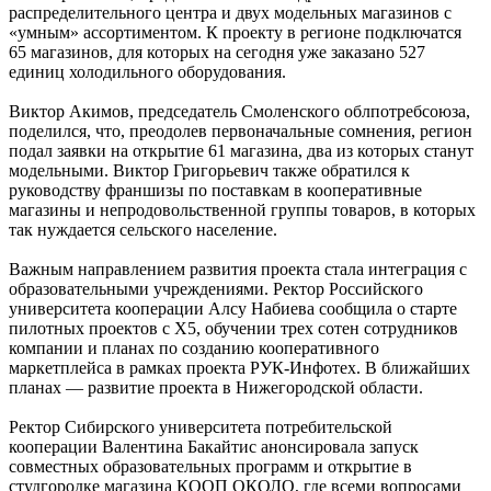
распределительного центра и двух модельных магазинов с
«умным» ассортиментом. К проекту в регионе подключатся
65 магазинов, для которых на сегодня уже заказано 527
единиц холодильного оборудования.
Виктор Акимов, председатель Смоленского облпотребсоюза,
поделился, что, преодолев первоначальные сомнения, регион
подал заявки на открытие 61 магазина, два из которых станут
модельными. Виктор Григорьевич также обратился к
руководству франшизы по поставкам в кооперативные
магазины и непродовольственной группы товаров, в которых
так нуждается сельского население.
Важным направлением развития проекта стала интеграция с
образовательными учреждениями. Ректор Российского
университета кооперации Алсу Набиева сообщила о старте
пилотных проектов с X5, обучении трех сотен сотрудников
компании и планах по созданию кооперативного
маркетплейса в рамках проекта РУК-Инфотех. В ближайших
планах — развитие проекта в Нижегородской области.
Ректор Сибирского университета потребительской
кооперации Валентина Бакайтис анонсировала запуск
совместных образовательных программ и открытие в
студгородке магазина КООП ОКОЛО, где всеми вопросами