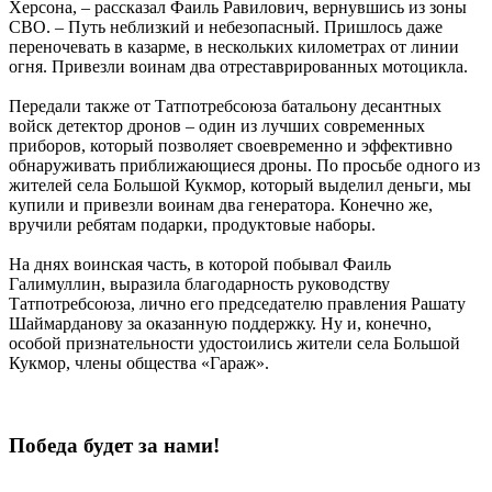
Херсона, – рассказал Фаиль Равилович, вернувшись из зоны
СВО. – Путь неблизкий и небезопасный. Пришлось даже
переночевать в казарме, в нескольких километрах от линии
огня. Привезли воинам два отреставрированных мотоцикла.
Передали также от Татпотребсоюза батальону десантных
войск детектор дронов – один из лучших современных
приборов, который позволяет своевременно и эффективно
обнаруживать приближающиеся дроны. По просьбе одного из
жителей села Большой Кукмор, который выделил деньги, мы
купили и привезли воинам два генератора. Конечно же,
вручили ребятам подарки, продуктовые наборы.
На днях воинская часть, в которой побывал Фаиль
Галимуллин, выразила благодарность руководству
Татпотребсоюза, лично его председателю правления Рашату
Шаймарданову за оказанную поддержку. Ну и, конечно,
особой признательности удостоились жители села Большой
Кукмор, члены общества «Гараж».
Победа будет за нами!