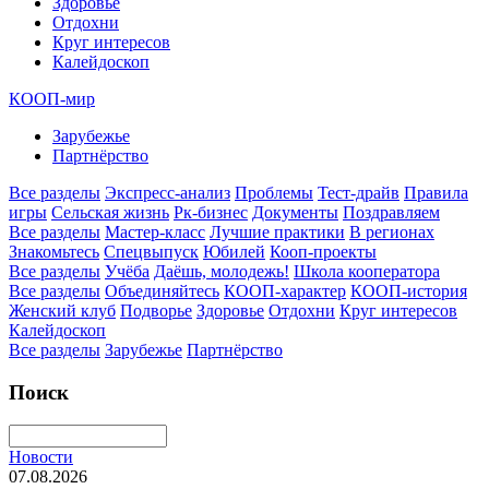
Здоровье
Отдохни
Круг интересов
Калейдоскоп
КООП-мир
Зарубежье
Партнёрство
Все разделы
Экспресс-анализ
Проблемы
Тест-драйв
Правила
игры
Сельская жизнь
Рк-бизнес
Документы
Поздравляем
Все разделы
Мастер-класс
Лучшие практики
В регионах
Знакомьтесь
Спецвыпуск
Юбилей
Кооп-проекты
Все разделы
Учёба
Даёшь, молодежь!
Школа кооператора
Все разделы
Объединяйтесь
КООП-характер
КООП-история
Женский клуб
Подворье
Здоровье
Отдохни
Круг интересов
Калейдоскоп
Все разделы
Зарубежье
Партнёрство
Поиск
Новости
07.08.2026