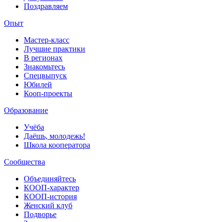
Поздравляем
Опыт
Мастер-класс
Лучшие практики
В регионах
Знакомьтесь
Спецвыпуск
Юбилей
Кооп-проекты
Образование
Учёба
Даёшь, молодежь!
Школа кооператора
Сообщества
Объединяйтесь
КООП-характер
КООП-история
Женский клуб
Подворье