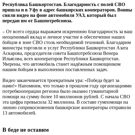
Республика Башкортостан.
Благодарность с полей СВО
пришла и в Уфу в адрес башкирских кооператоров. Воины
сняли видео на фоне автомобиля УАЗ, который был
передан им от Башпотребсоюза.
– От всего сердца выражаем искреннюю благодарность за ваш
неоценимый вклад и личное участие в обеспечении наших
бойцов в зоне СВО столь необходимой техникой. Благодарим
министра торговли и услуг Республики Башкортостан Азата
Аскарова, председателя совета Башпотребсоюза Венера
Ильясова, всех кооператоров Республики Башкортостан.
Уверены, что автомобиль станет надёжным помощником
нашим бойцам в выполнении поставленных задач.
Видео заканчивается троекратным ура: «Победа будет за
нами!» Напомним, что только в прошлом году организациями
потребкооперации региона было оказано гуманитарной
помощи на сумму более 10 миллионов рублей. С начала СВО
эта цифра превысила 32 миллиона. В составе гумпомощи на
линию соприкосновения башкирские кооператоры отправили
13 автомобилей.
В беде не оставим