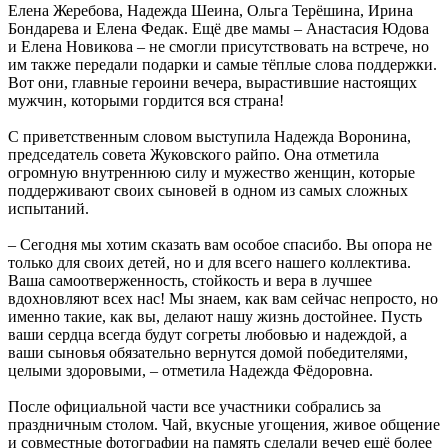
Елена Жеребова, Надежда Шеина, Ольга Терёшина, Ирина
Бондарева и Елена Федак. Ещё две мамы – Анастасия Юдова
и Елена Новикова – не смогли присутствовать на встрече, но
им также передали подарки и самые тёплые слова поддержки.
Вот они, главные героини вечера, вырастившие настоящих
мужчин, которыми гордится вся страна!
С приветственным словом выступила Надежда Воронина,
председатель совета Жуковского райпо. Она отметила
огромную внутреннюю силу и мужество женщин, которые
поддерживают своих сыновей в одном из самых сложных
испытаний.
– Сегодня мы хотим сказать вам особое спасибо. Вы опора не
только для своих детей, но и для всего нашего коллектива.
Ваша самоотверженность, стойкость и вера в лучшее
вдохновляют всех нас! Мы знаем, как вам сейчас непросто, но
именно такие, как вы, делают нашу жизнь достойнее. Пусть
ваши сердца всегда будут согреты любовью и надеждой, а
ваши сыновья обязательно вернутся домой победителями,
целыми здоровыми, – отметила Надежда Фёдоровна.
После официальной части все участники собрались за
праздничным столом. Чай, вкусные угощения, живое общение
и совместные фотографии на память сделали вечер ещё более