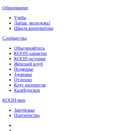
Образование
Учёба
Даёшь, молодежь!
Школа кооператора
Сообщества
Объединяйтесь
КООП-характер
КООП-история
Женский клуб
Подворье
Здоровье
Отдохни
Круг интересов
Калейдоскоп
КООП-мир
Зарубежье
Партнёрство