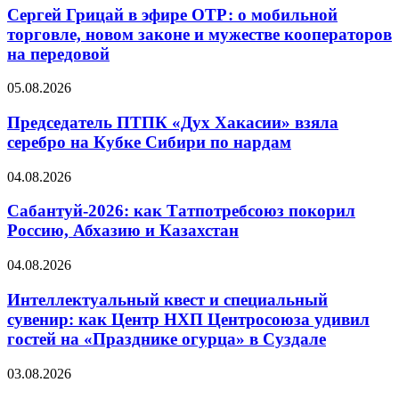
Сергей Грицай в эфире ОТР: о мобильной
торговле, новом законе и мужестве кооператоров
на передовой
05.08.2026
Председатель ПТПК «Дух Хакасии» взяла
серебро на Кубке Сибири по нардам
04.08.2026
Сабантуй-2026: как Татпотребсоюз покорил
Россию, Абхазию и Казахстан
04.08.2026
Интеллектуальный квест и специальный
сувенир: как Центр НХП Центросоюза удивил
гостей на «Празднике огурца» в Суздале
03.08.2026