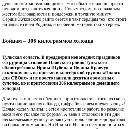
душевным и запоминающимся. Это событие стало не просто
поводом поздравить женщин с Новым годом, но и важным
жестом благодарности и поддержки в трудную минуту.
Сердце Жуковского райпо бьётся в такт сердцам тех, кто стоит
на защите своей Родины, и особенно матерей таких героев.
Бойцам – 306 килограммов холодца
Тульская область. В преддверии новогодних праздников
сотрудницы столовой Плавского райпо Тульского
облпотребсоюза Ирина Шубина и Иванна Кравчук
откликнулись на призыв волонтёрской группы «Плавск
для СВОих» и не просто напекли десятки ароматных
булочек, но и приготовили 306 килограммов домашнего
холодца!
Для тех, кто знает особенность приготовления этого русского,
почти национального блюда, цифра более чем впечатляющая!
Целые часы у плиты, а затем кропотливая работа по разделке
мяса и его укладке по формам. А ведь в столовой в эти дни
нескончаемая круглосуточная суета: новогодние корпоративы
на большие компании. Но Ирина и Иванна не могли остаться