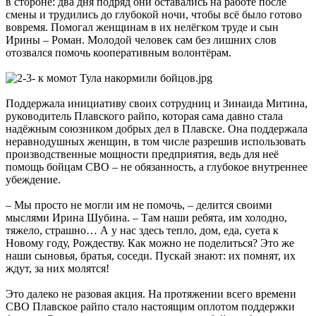
в стороне: два дня подряд они оставались на работе после
смены и трудились до глубокой ночи, чтобы всё было готово
вовремя. Помогал женщинам в их нелёгком труде и сын
Ирины – Роман. Молодой человек сам без лишних слов
отозвался помочь кооперативным волонтёрам.
Поддержала инициативу своих сотрудниц и Зинаида Митина,
руководитель Плавского райпо, которая сама давно стала
надёжным союзником добрых дел в Плавске. Она поддержала
неравнодушных женщин, в том числе разрешив использовать
производственные мощности предприятия, ведь для неё
помощь бойцам СВО – не обязанность, а глубокое внутреннее
убеждение.
– Мы просто не могли им не помочь, – делится своими
мыслями Ирина Шубина. – Там наши ребята, им холодно,
тяжело, страшно… А у нас здесь тепло, дом, еда, суета к
Новому году, Рождеству. Как можно не поделиться? Это же
наши сыновья, братья, соседи. Пускай знают: их помнят, их
ждут, за них молятся!
Это далеко не разовая акция. На протяжении всего времени
СВО Плавское райпо стало настоящим оплотом поддержки