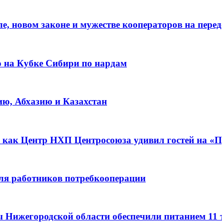
е, новом законе и мужестве кооператоров на пере
о на Кубке Сибири по нардам
ию, Абхазию и Казахстан
 как Центр НХП Центросоюза удивил гостей на «П
для работников потребкооперации
ы Нижегородской области обеспечили питанием 11