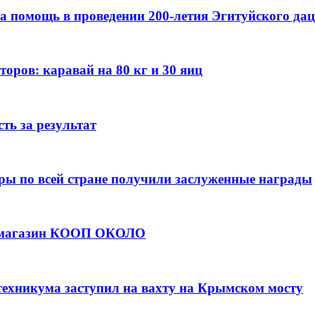
а помощь в проведении 200-летия Эгитуйского да
оров: каравай на 80 кг и 30 яиц
ть за результат
ры по всей стране получили заслуженные награды
е магазин КООП ОКОЛО
техникума заступил на вахту на Крымском мосту