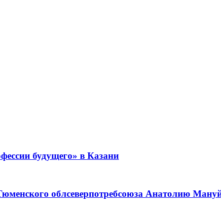
фессии будущего» в Казани
 Тюменского облсеверпотребсоюза Анатолию Мануйл