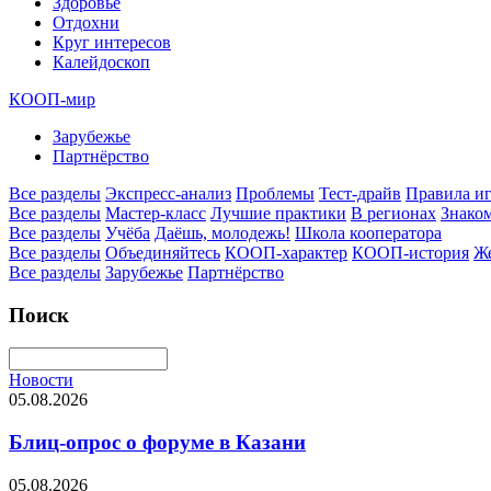
Здоровье
Отдохни
Круг интересов
Калейдоскоп
КООП-мир
Зарубежье
Партнёрство
Все разделы
Экспресс-анализ
Проблемы
Тест-драйв
Правила и
Все разделы
Мастер-класс
Лучшие практики
В регионах
Знаком
Все разделы
Учёба
Даёшь, молодежь!
Школа кооператора
Все разделы
Объединяйтесь
КООП-характер
КООП-история
Ж
Все разделы
Зарубежье
Партнёрство
Поиск
Новости
05.08.2026
Блиц-опрос о форуме в Казани
05.08.2026