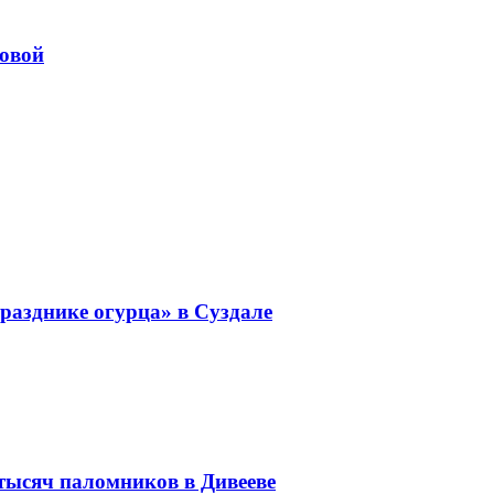
довой
разднике огурца» в Суздале
 тысяч паломников в Дивееве