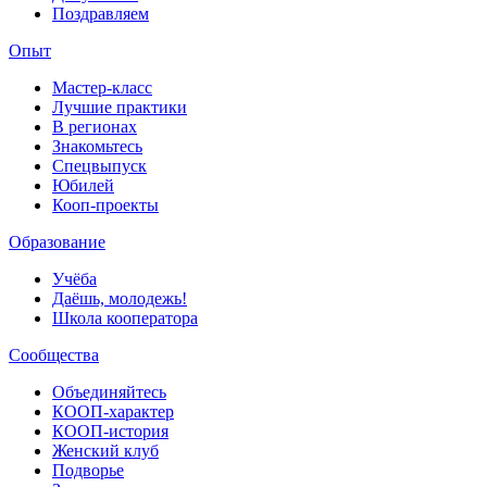
Поздравляем
Опыт
Мастер-класс
Лучшие практики
В регионах
Знакомьтесь
Спецвыпуск
Юбилей
Кооп-проекты
Образование
Учёба
Даёшь, молодежь!
Школа кооператора
Сообщества
Объединяйтесь
КООП-характер
КООП-история
Женский клуб
Подворье