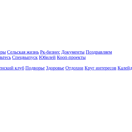
гры
Сельская жизнь
Рк-бизнес
Документы
Поздравляем
ьтесь
Спецвыпуск
Юбилей
Кооп-проекты
енский клуб
Подворье
Здоровье
Отдохни
Круг интересов
Калейд