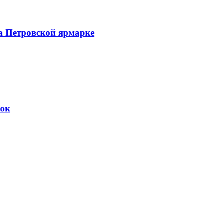
а Петровской ярмарке
вок