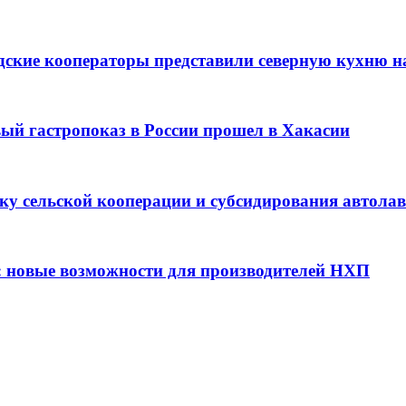
дские кооператоры представили северную кухню н
вый гастропоказ в России прошел в Хакасии
ку сельской кооперации и субсидирования автола
: новые возможности для производителей НХП