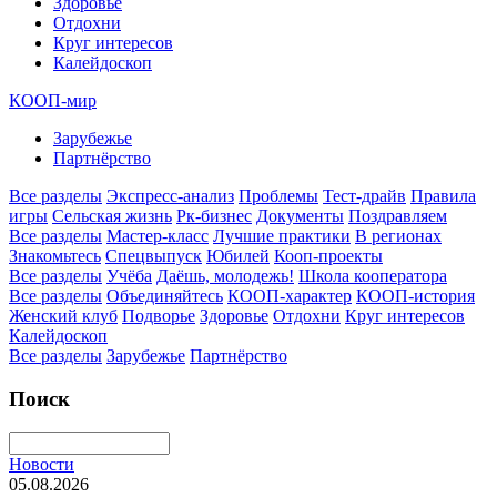
Здоровье
Отдохни
Круг интересов
Калейдоскоп
КООП-мир
Зарубежье
Партнёрство
Все разделы
Экспресс-анализ
Проблемы
Тест-драйв
Правила
игры
Сельская жизнь
Рк-бизнес
Документы
Поздравляем
Все разделы
Мастер-класс
Лучшие практики
В регионах
Знакомьтесь
Спецвыпуск
Юбилей
Кооп-проекты
Все разделы
Учёба
Даёшь, молодежь!
Школа кооператора
Все разделы
Объединяйтесь
КООП-характер
КООП-история
Женский клуб
Подворье
Здоровье
Отдохни
Круг интересов
Калейдоскоп
Все разделы
Зарубежье
Партнёрство
Поиск
Новости
05.08.2026