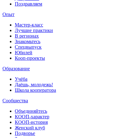
Поздравляем
Опыт
Мастер-класс
Лучшие практики
В регионах
Знакомьтесь
Спецвыпуск
Юбилей
Кооп-проекты
Образование
Учёба
Даёшь, молодежь!
Школа кооператора
Сообщества
Объединяйтесь
КООП-характер
КООП-история
Женский клуб
Подворье