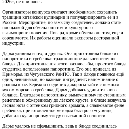
2026», не пришлось.
Организаторы конкурса считают необходимым сохранить
традиции китайской кулинарии и популяризировать её и в
России. Мероприятие, по замыслу создателей, должно стать
площадкой для обмена опытом и культурного
взаимопроникновения. Повара, кроме обмена опытом, еще и
соревнуются. Их работы оценивали эксперты ресторанной
индустрии.
Дарья удивила и тех, и других. Она приготовила блюдо из
папоротника и гребешка: традиционное дальневосточное
блюдо. Для приготовления этого, казалось бы, простого блюда
студентка использовала папоротник. Его она привезла из
Приморья, из Чугуевского РайПО. Так в блюде появился ещё
один, невидимый, но важный ингредиент: напоминание о
родном крае. Бережно соединив дикоросы тайги с нежным
мясом морского гребешка, Дарья добилась удивительного
баланса. Благодаря папоротнику, вымоченному по старинным
рецептам и обжаренному до лёгкого хруста, в блюде зазвучала
лесная нота с оттенком грибного аромата, а сладковатое филе
гребешка, приготовленное методом быстрого «су-вид»,
добавило кулинарному этюду изысканной сочности.
Дарье удалось не сфальшивить, ведь в блюде соединилась