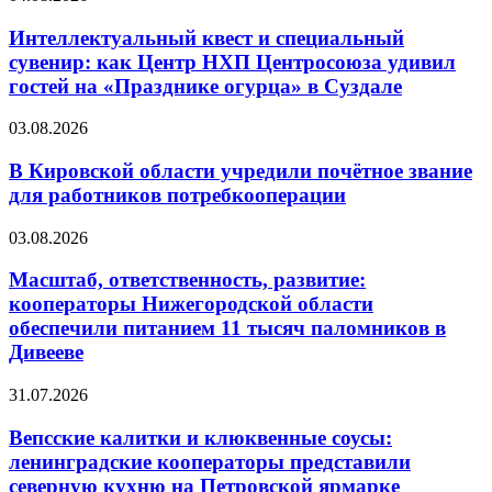
Интеллектуальный квест и специальный
сувенир: как Центр НХП Центросоюза удивил
гостей на «Празднике огурца» в Суздале
03.08.2026
В Кировской области учредили почётное звание
для работников потребкооперации
03.08.2026
Масштаб, ответственность, развитие:
кооператоры Нижегородской области
обеспечили питанием 11 тысяч паломников в
Дивееве
31.07.2026
Вепсские калитки и клюквенные соусы:
ленинградские кооператоры представили
северную кухню на Петровской ярмарке