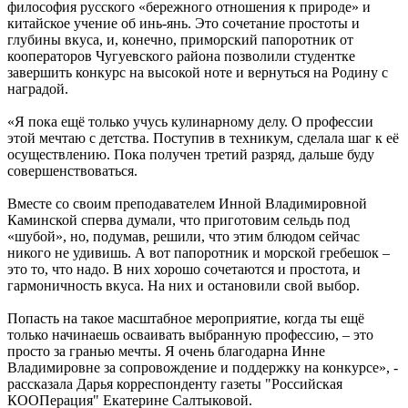
философия русского «бережного отношения к природе» и
китайское учение об инь-янь. Это сочетание простоты и
глубины вкуса, и, конечно, приморский папоротник от
кооператоров Чугуевского района позволили студентке
завершить конкурс на высокой ноте и вернуться на Родину с
наградой.
«Я пока ещё только учусь кулинарному делу. О профессии
этой мечтаю с детства. Поступив в техникум, сделала шаг к её
осуществлению. Пока получен третий разряд, дальше буду
совершенствоваться.
Вместе со своим преподавателем Инной Владимировной
Каминской сперва думали, что приготовим сельдь под
«шубой», но, подумав, решили, что этим блюдом сейчас
никого не удивишь. А вот папоротник и морской гребешок –
это то, что надо. В них хорошо сочетаются и простота, и
гармоничность вкуса. На них и остановили свой выбор.
Попасть на такое масштабное мероприятие, когда ты ещё
только начинаешь осваивать выбранную профессию, – это
просто за гранью мечты. Я очень благодарна Инне
Владимировне за сопровождение и поддержку на конкурсе», -
рассказала Дарья корреспонденту газеты "Российская
КООПерация" Екатерине Салтыковой.