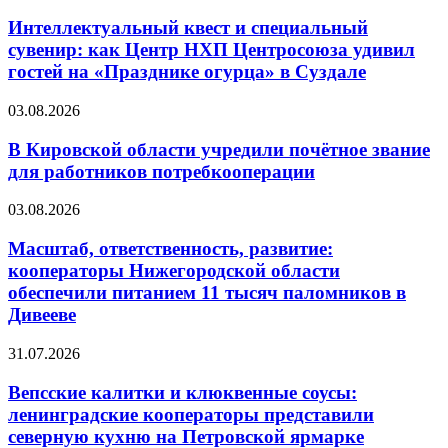
Интеллектуальный квест и специальный
сувенир: как Центр НХП Центросоюза удивил
гостей на «Празднике огурца» в Суздале
03.08.2026
В Кировской области учредили почётное звание
для работников потребкооперации
03.08.2026
Масштаб, ответственность, развитие:
кооператоры Нижегородской области
обеспечили питанием 11 тысяч паломников в
Дивееве
31.07.2026
Вепсские калитки и клюквенные соусы:
ленинградские кооператоры представили
северную кухню на Петровской ярмарке