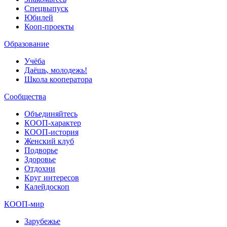
Спецвыпуск
Юбилей
Кооп-проекты
Образование
Учёба
Даёшь, молодежь!
Школа кооператора
Сообщества
Объединяйтесь
КООП-характер
КООП-история
Женский клуб
Подворье
Здоровье
Отдохни
Круг интересов
Калейдоскоп
КООП-мир
Зарубежье