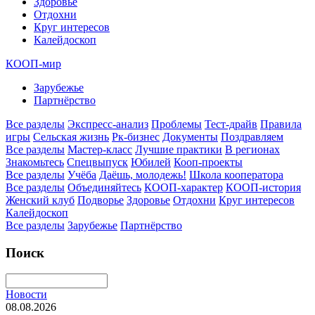
Здоровье
Отдохни
Круг интересов
Калейдоскоп
КООП-мир
Зарубежье
Партнёрство
Все разделы
Экспресс-анализ
Проблемы
Тест-драйв
Правила
игры
Сельская жизнь
Рк-бизнес
Документы
Поздравляем
Все разделы
Мастер-класс
Лучшие практики
В регионах
Знакомьтесь
Спецвыпуск
Юбилей
Кооп-проекты
Все разделы
Учёба
Даёшь, молодежь!
Школа кооператора
Все разделы
Объединяйтесь
КООП-характер
КООП-история
Женский клуб
Подворье
Здоровье
Отдохни
Круг интересов
Калейдоскоп
Все разделы
Зарубежье
Партнёрство
Поиск
Новости
08.08.2026