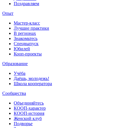
Поздравляем
Опыт
Мастер-класс
Лучшие практики
В регионах
Знакомьтесь
Спецвыпуск
Юбилей
Кооп-проекты
Образование
Учёба
Даёшь, молодежь!
Школа кооператора
Сообщества
Объединяйтесь
КООП-характер
КООП-история
Женский клуб
Подворье