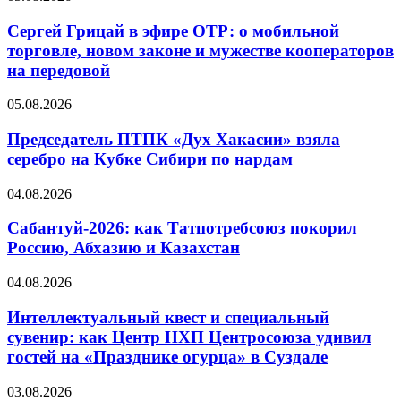
Сергей Грицай в эфире ОТР: о мобильной
торговле, новом законе и мужестве кооператоров
на передовой
05.08.2026
Председатель ПТПК «Дух Хакасии» взяла
серебро на Кубке Сибири по нардам
04.08.2026
Сабантуй-2026: как Татпотребсоюз покорил
Россию, Абхазию и Казахстан
04.08.2026
Интеллектуальный квест и специальный
сувенир: как Центр НХП Центросоюза удивил
гостей на «Празднике огурца» в Суздале
03.08.2026