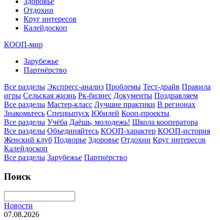
Здоровье
Отдохни
Круг интересов
Калейдоскоп
КООП-мир
Зарубежье
Партнёрство
Все разделы
Экспресс-анализ
Проблемы
Тест-драйв
Правила
игры
Сельская жизнь
Рк-бизнес
Документы
Поздравляем
Все разделы
Мастер-класс
Лучшие практики
В регионах
Знакомьтесь
Спецвыпуск
Юбилей
Кооп-проекты
Все разделы
Учёба
Даёшь, молодежь!
Школа кооператора
Все разделы
Объединяйтесь
КООП-характер
КООП-история
Женский клуб
Подворье
Здоровье
Отдохни
Круг интересов
Калейдоскоп
Все разделы
Зарубежье
Партнёрство
Поиск
Новости
07.08.2026