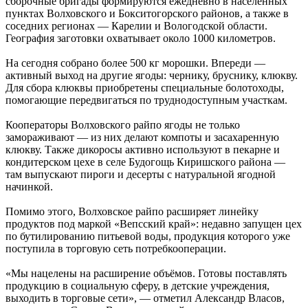
сборочные бригады формируются ежедневно в населённых
пунктах Волховского и Бокситогорского районов, а также в
соседних регионах — Карелии и Вологодской области.
География заготовки охватывает около 1000 километров.
На сегодня собрано более 500 кг морошки. Впереди —
активный выход на другие ягоды: чернику, бруснику, клюкву.
Для сбора клюквы приобретены специальные болотоходы,
помогающие передвигаться по труднодоступным участкам.
Кооператоры Волховского райпо ягоды не только
замораживают — из них делают компоты и засахаренную
клюкву. Также дикоросы активно используют в пекарне и
кондитерском цехе в селе Будогощь Киришского района —
там выпускают пироги и десерты с натуральной ягодной
начинкой.
Помимо этого, Волховское райпо расширяет линейку
продуктов под маркой «Вепсский край»: недавно запущен цех
по бутилированию питьевой воды, продукция которого уже
поступила в торговую сеть потребкооперации.
«Мы нацелены на расширение объёмов. Готовы поставлять
продукцию в социальную сферу, в детские учреждения,
выходить в торговые сети», — отметил Александр Власов,