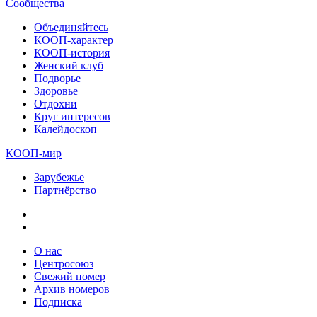
Сообщества
Объединяйтесь
КООП-характер
КООП-история
Женский клуб
Подворье
Здоровье
Отдохни
Круг интересов
Калейдоскоп
КООП-мир
Зарубежье
Партнёрство
О нас
Центросоюз
Свежий номер
Архив номеров
Подписка