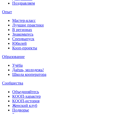
Поздравляем
Опыт
Мастер-класс
Лучшие практики
В регионах
Знакомьтесь
Спецвыпуск
Юбилей
Кооп-проекты
Образование
Учёба
Даёшь, молодежь!
Школа кооператора
Сообщества
Объединяйтесь
КООП-характер
КООП-история
Женский клуб
Подворье