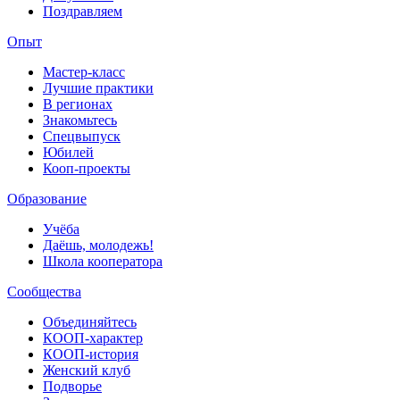
Поздравляем
Опыт
Мастер-класс
Лучшие практики
В регионах
Знакомьтесь
Спецвыпуск
Юбилей
Кооп-проекты
Образование
Учёба
Даёшь, молодежь!
Школа кооператора
Сообщества
Объединяйтесь
КООП-характер
КООП-история
Женский клуб
Подворье