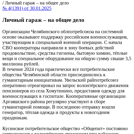
/
Личный гараж – на общее дело
№ 4(1391) от 30.01.2025
Личный гараж – на общее дело
Организации Челябинского облпотребсоюза на системной
основе оказывают поддержку российским военнослужащим,
участвующим в специальной военной операции. С начала
СВО кооператоры направили в зону боевых действий
продовольствие, средства гигиены, бытовую химию, тёплые
вещи и специальное оборудование на общую сумму свыше 3,5
миллиона рублей.
В течение 2024 года практически все потребительские
общества Челябинской области присоединились к
гуманитарным инициативам. Увельский райпотребсоюз
оперативно отреагировал на запрос волонтёрского движения
пенсионеров из села Хомутинино, предоставив одежду для
военнослужащих в госпитале. Кооперативные организации
Аргаяшского района регулярно участвуют в сборе
гуманитарной помощи. В последнюю отправку вошли
генератор, тёплая одежда и продукты к новогодним
праздникам.
Кусинское потребительское общество «Общепит» постоянно
сотрудничает с волонтёрским движением при районном