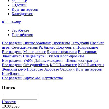
Здоровье
Отдохни
Круг интересов
Калейдоскоп
КООП-мир
Зарубежье
Партнёрство
Все разделы
Экспресс-анализ
Проблемы
Тест-драйв
Правила
игры
Сельская жизнь
Рк-бизнес
Документы
Поздравляем
Все разделы
Мастер-класс
Лучшие практики
В регионах
Знакомьтесь
Спецвыпуск
Юбилей
Кооп-проекты
Все разделы
Учёба
Даёшь, молодежь!
Школа кооператора
Все разделы
Объединяйтесь
КООП-характер
КООП-история
Женский клуб
Подворье
Здоровье
Отдохни
Круг интересов
Калейдоскоп
Все разделы
Зарубежье
Партнёрство
Поиск
Новости
10.08.2026