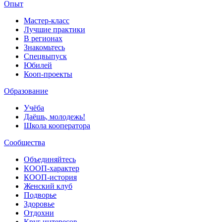
Опыт
Мастер-класс
Лучшие практики
В регионах
Знакомьтесь
Спецвыпуск
Юбилей
Кооп-проекты
Образование
Учёба
Даёшь, молодежь!
Школа кооператора
Сообщества
Объединяйтесь
КООП-характер
КООП-история
Женский клуб
Подворье
Здоровье
Отдохни
Круг интересов