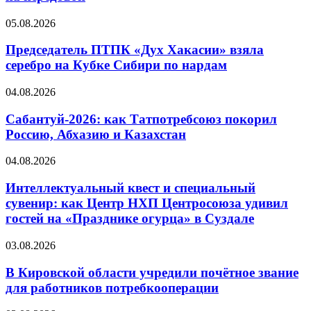
05.08.2026
Председатель ПТПК «Дух Хакасии» взяла
серебро на Кубке Сибири по нардам
04.08.2026
Сабантуй-2026: как Татпотребсоюз покорил
Россию, Абхазию и Казахстан
04.08.2026
Интеллектуальный квест и специальный
сувенир: как Центр НХП Центросоюза удивил
гостей на «Празднике огурца» в Суздале
03.08.2026
В Кировской области учредили почётное звание
для работников потребкооперации