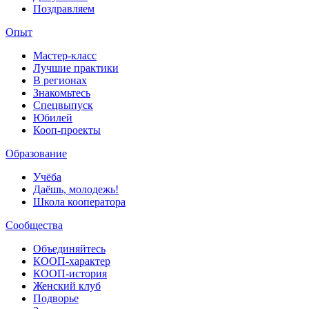
Поздравляем
Опыт
Мастер-класс
Лучшие практики
В регионах
Знакомьтесь
Спецвыпуск
Юбилей
Кооп-проекты
Образование
Учёба
Даёшь, молодежь!
Школа кооператора
Сообщества
Объединяйтесь
КООП-характер
КООП-история
Женский клуб
Подворье