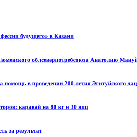
фессии будущего» в Казани
 Тюменского облсеверпотребсоюза Анатолию Мануйл
а помощь в проведении 200-летия Эгитуйского да
оров: каравай на 80 кг и 30 яиц
ть за результат