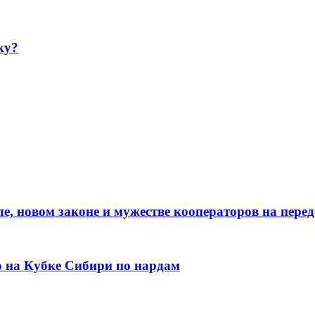
ку?
е, новом законе и мужестве кооператоров на пере
о на Кубке Сибири по нардам