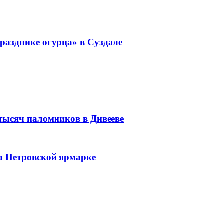
разднике огурца» в Суздале
 тысяч паломников в Дивееве
а Петровской ярмарке