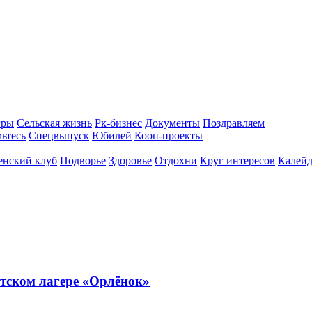
гры
Сельская жизнь
Рк-бизнес
Документы
Поздравляем
ьтесь
Спецвыпуск
Юбилей
Кооп-проекты
енский клуб
Подворье
Здоровье
Отдохни
Круг интересов
Калейд
тском лагере «Орлёнок»