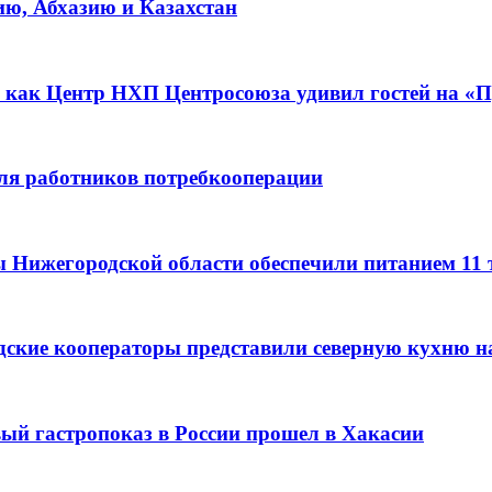
ию, Абхазию и Казахстан
 как Центр НХП Центросоюза удивил гостей на «П
для работников потребкооперации
ы Нижегородской области обеспечили питанием 11
дские кооператоры представили северную кухню н
вый гастропоказ в России прошел в Хакасии