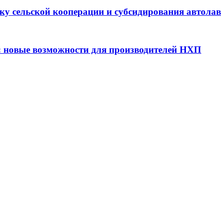
ку сельской кооперации и субсидирования автола
: новые возможности для производителей НХП