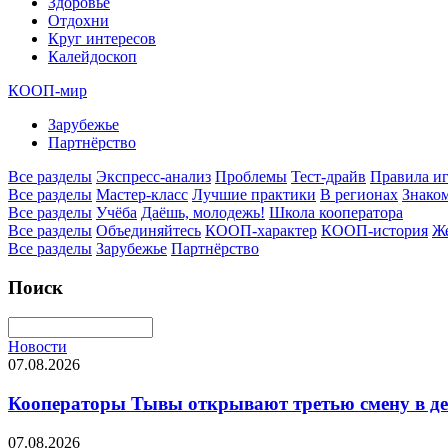
Здоровье
Отдохни
Круг интересов
Калейдоскоп
КООП-мир
Зарубежье
Партнёрство
Все разделы
Экспресс-анализ
Проблемы
Тест-драйв
Правила и
Все разделы
Мастер-класс
Лучшие практики
В регионах
Знаком
Все разделы
Учёба
Даёшь, молодежь!
Школа кооператора
Все разделы
Объединяйтесь
КООП-характер
КООП-история
Ж
Все разделы
Зарубежье
Партнёрство
Поиск
Новости
07.08.2026
Кооператоры Тывы открывают третью смену в де
07.08.2026