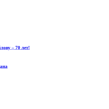
ову – 70 лет!
цана