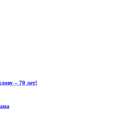
ову – 70 лет!
цана