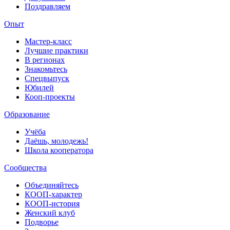
Поздравляем
Опыт
Мастер-класс
Лучшие практики
В регионах
Знакомьтесь
Спецвыпуск
Юбилей
Кооп-проекты
Образование
Учёба
Даёшь, молодежь!
Школа кооператора
Сообщества
Объединяйтесь
КООП-характер
КООП-история
Женский клуб
Подворье