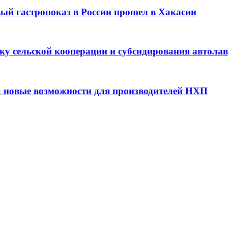
вый гастропоказ в России прошел в Хакасии
ку сельской кооперации и субсидирования автола
: новые возможности для производителей НХП