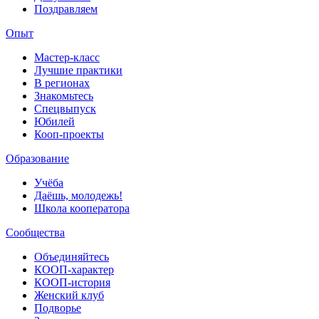
Поздравляем
Опыт
Мастер-класс
Лучшие практики
В регионах
Знакомьтесь
Спецвыпуск
Юбилей
Кооп-проекты
Образование
Учёба
Даёшь, молодежь!
Школа кооператора
Сообщества
Объединяйтесь
КООП-характер
КООП-история
Женский клуб
Подворье