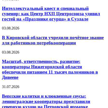
Интеллектуальный квест и специальный
сувенир: как Центр НХП Центросоюза удивил
гостей на «Празднике огурца» в Суздале
03.08.2026
В Кировской области учредили почётное звание
для работников потребкооперации
03.08.2026
Масштаб, ответственность, развитие:
кооператоры Нижегородской области
обеспечили питанием 11 тысяч паломников в
Дивееве
31.07.2026
Вепсские калитки и клюквенные соусы:
ленинградские кооператоры представили
северную кухню на Петровской ярмарке