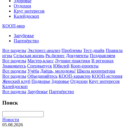
Здоровье
Отдохни
Круг интересов
Калейдоскоп
КООП-мир
Зарубежье
Партнёрство
Все разделы
Экспресс-анализ
Проблемы
Тест-драйв
Правила
игры
Сельская жизнь
Рк-бизнес
Документы
Поздравляем
Все разделы
Мастер-класс
Лучшие практики
В регионах
Знакомьтесь
Спецвыпуск
Юбилей
Кооп-проекты
Все разделы
Учёба
Даёшь, молодежь!
Школа кооператора
Все разделы
Объединяйтесь
КООП-характер
КООП-история
Женский клуб
Подворье
Здоровье
Отдохни
Круг интересов
Калейдоскоп
Все разделы
Зарубежье
Партнёрство
Поиск
Новости
05.08.2026