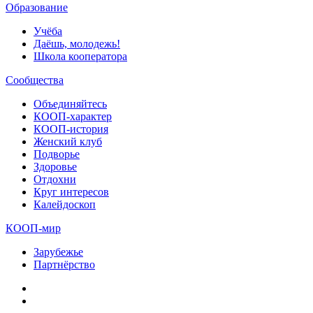
Образование
Учёба
Даёшь, молодежь!
Школа кооператора
Сообщества
Объединяйтесь
КООП-характер
КООП-история
Женский клуб
Подворье
Здоровье
Отдохни
Круг интересов
Калейдоскоп
КООП-мир
Зарубежье
Партнёрство