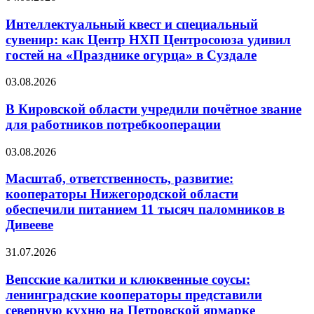
Интеллектуальный квест и специальный
сувенир: как Центр НХП Центросоюза удивил
гостей на «Празднике огурца» в Суздале
03.08.2026
В Кировской области учредили почётное звание
для работников потребкооперации
03.08.2026
Масштаб, ответственность, развитие:
кооператоры Нижегородской области
обеспечили питанием 11 тысяч паломников в
Дивееве
31.07.2026
Вепсские калитки и клюквенные соусы:
ленинградские кооператоры представили
северную кухню на Петровской ярмарке