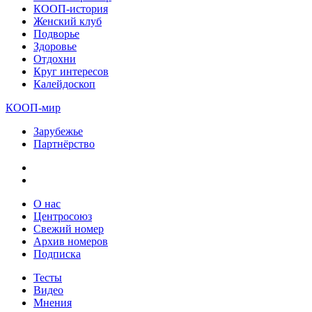
КООП-история
Женский клуб
Подворье
Здоровье
Отдохни
Круг интересов
Калейдоскоп
КООП-мир
Зарубежье
Партнёрство
О нас
Центросоюз
Свежий номер
Архив номеров
Подписка
Тесты
Видео
Мнения