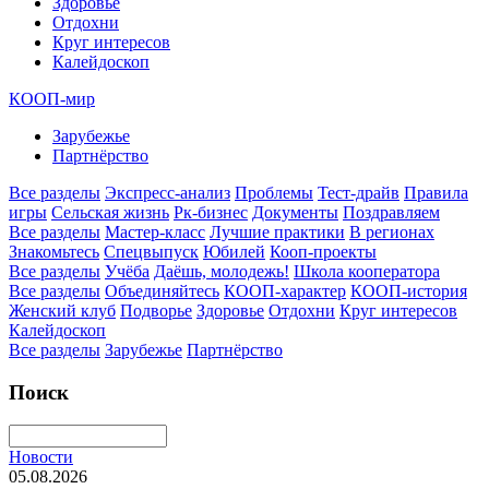
Здоровье
Отдохни
Круг интересов
Калейдоскоп
КООП-мир
Зарубежье
Партнёрство
Все разделы
Экспресс-анализ
Проблемы
Тест-драйв
Правила
игры
Сельская жизнь
Рк-бизнес
Документы
Поздравляем
Все разделы
Мастер-класс
Лучшие практики
В регионах
Знакомьтесь
Спецвыпуск
Юбилей
Кооп-проекты
Все разделы
Учёба
Даёшь, молодежь!
Школа кооператора
Все разделы
Объединяйтесь
КООП-характер
КООП-история
Женский клуб
Подворье
Здоровье
Отдохни
Круг интересов
Калейдоскоп
Все разделы
Зарубежье
Партнёрство
Поиск
Новости
05.08.2026