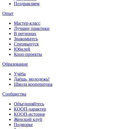
Поздравляем
Опыт
Мастер-класс
Лучшие практики
В регионах
Знакомьтесь
Спецвыпуск
Юбилей
Кооп-проекты
Образование
Учёба
Даёшь, молодежь!
Школа кооператора
Сообщества
Объединяйтесь
КООП-характер
КООП-история
Женский клуб
Подворье