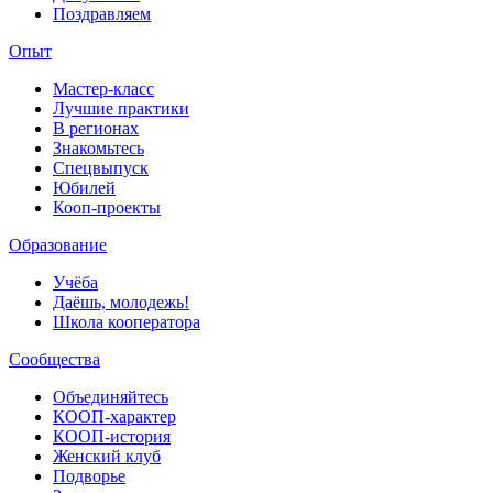
Поздравляем
Опыт
Мастер-класс
Лучшие практики
В регионах
Знакомьтесь
Спецвыпуск
Юбилей
Кооп-проекты
Образование
Учёба
Даёшь, молодежь!
Школа кооператора
Сообщества
Объединяйтесь
КООП-характер
КООП-история
Женский клуб
Подворье