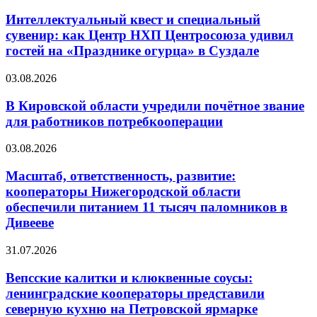
Интеллектуальный квест и специальный
сувенир: как Центр НХП Центросоюза удивил
гостей на «Празднике огурца» в Суздале
03.08.2026
В Кировской области учредили почётное звание
для работников потребкооперации
03.08.2026
Масштаб, ответственность, развитие:
кооператоры Нижегородской области
обеспечили питанием 11 тысяч паломников в
Дивееве
31.07.2026
Вепсские калитки и клюквенные соусы:
ленинградские кооператоры представили
северную кухню на Петровской ярмарке