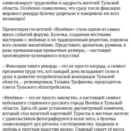
символизирует трудолюбие и щедрость жителей Тульской
области. Особенно символично, что сразу после фиксации
мирового рекорда булочку разрезали и накормили ею всех
желающих!
Презентация гигантской «Венёвки» стала одним из самых
ярких событий форума. Булочка, созданная местными
мастерами с любовью и по традиционным рецептам, поразила
всех своими масштабами. Представьте: ароматная, румяная, в
разы превышающая привычные размеры, – настоящее
произведение кулинарного искусства!
– Фиксация такого рекорда – это не просто награда, а символ
признания труда тех, кто каждый день вкладывает силы и
душу в развитие потребительской кооперации Тульской
области, – резюмировала Татьяна Труфанова, председатель
совета Тульского облпотребсоюза.
«Венёвка» – это не просто лакомство, а настоящий символ
небольшого старинного русского города Венёва в Тульской
области. Здесь ей даже установили двухметровый памятник,
который стал визитной карточкой! Туристы и местные жители
с удовольствием фотографируются возле него, а булочка
символизирует дух региона: гостеприимство, традиции и
любовь к простым радостям жизни. Главный секрет её вкуса