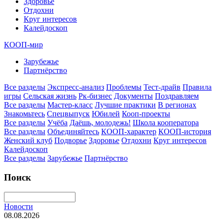
Здоровье
Отдохни
Круг интересов
Калейдоскоп
КООП-мир
Зарубежье
Партнёрство
Все разделы
Экспресс-анализ
Проблемы
Тест-драйв
Правила
игры
Сельская жизнь
Рк-бизнес
Документы
Поздравляем
Все разделы
Мастер-класс
Лучшие практики
В регионах
Знакомьтесь
Спецвыпуск
Юбилей
Кооп-проекты
Все разделы
Учёба
Даёшь, молодежь!
Школа кооператора
Все разделы
Объединяйтесь
КООП-характер
КООП-история
Женский клуб
Подворье
Здоровье
Отдохни
Круг интересов
Калейдоскоп
Все разделы
Зарубежье
Партнёрство
Поиск
Новости
08.08.2026