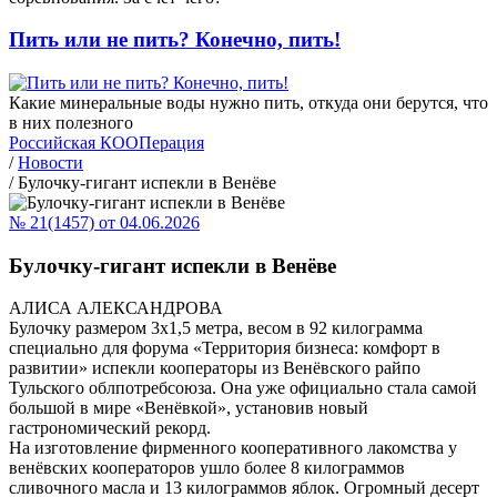
Пить или не пить? Конечно, пить!
Какие минеральные воды нужно пить, откуда они берутся, что
в них полезного
Российская КООПерация
/
Новости
/
Булочку-гигант испекли в Венёве
№ 21(1457) от 04.06.2026
Булочку-гигант испекли в Венёве
АЛИСА АЛЕКСАНДРОВА
Булочку размером 3х1,5 метра, весом в 92 килограмма
специально для форума «Территория бизнеса: комфорт в
развитии» испекли кооператоры из Венёвского райпо
Тульского облпотребсоюза. Она уже официально стала самой
большой в мире «Венёвкой», установив новый
гастрономический рекорд.
На изготовление фирменного кооперативного лакомства у
венёвских кооператоров ушло более 8 килограммов
сливочного масла и 13 килограммов яблок. Огромный десерт