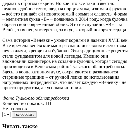
держат в строгом секрете. Но кое-что всё-таки известно:
нежное сдобное тесто, щедрая порция мака, изюма и фруктов
– всё это придаёт ей неповторимый аромат и сладость. Форма
– элегантная буква «В» – появилась в 2014 году, когда булочка
обрела свой современный облик. Это не случайно: «В» – за
Венёв, за венец мастерства, за вкус, который покоряет сердца.
Сама история «Венёвки» уходит корнями в далёкий XVIII век.
В те времена венёвские мастера славились своим искусством
печь калачи, крендели и бублики. Эти традиционные рецепты
стали фундаментом для новой легенды. Именно они
вдохновили кондитеров на создание булочки, которая сегодня
производится в Венёвском райпо Тульского облпотребсоюза.
Здесь, в кооперативном духе, сохраняются и развиваются
старинные традиции – от ручной лепки до использования
натуральных ингредиентов, что делает каждую «Венёвку» не
просто продуктом, а кусочком истории.
Фото Тульского облпотребсоюза
Количество показов: 111
Нет голосов
Голосовать
Читать также