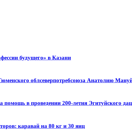
фессии будущего» в Казани
 Тюменского облсеверпотребсоюза Анатолию Мануйл
а помощь в проведении 200-летия Эгитуйского да
оров: каравай на 80 кг и 30 яиц