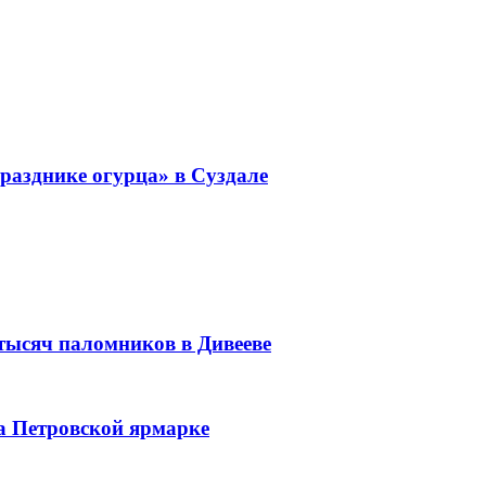
разднике огурца» в Суздале
 тысяч паломников в Дивееве
а Петровской ярмарке