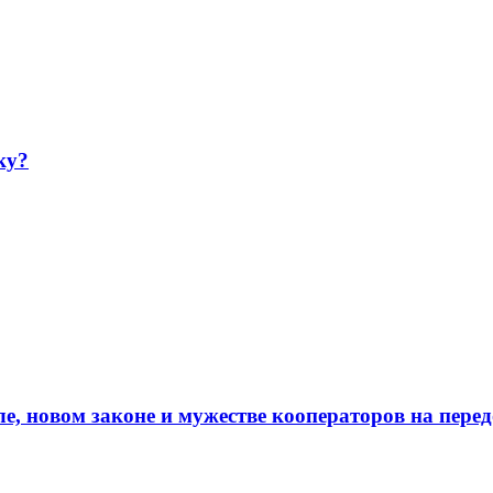
ку?
е, новом законе и мужестве кооператоров на пере