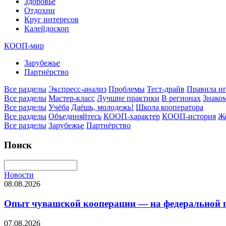
Здоровье
Отдохни
Круг интересов
Калейдоскоп
КООП-мир
Зарубежье
Партнёрство
Все разделы
Экспресс-анализ
Проблемы
Тест-драйв
Правила и
Все разделы
Мастер-класс
Лучшие практики
В регионах
Знаком
Все разделы
Учёба
Даёшь, молодежь!
Школа кооператора
Все разделы
Объединяйтесь
КООП-характер
КООП-история
Ж
Все разделы
Зарубежье
Партнёрство
Поиск
Новости
08.08.2026
Опыт чувашской кооперации — на федеральной пл
07.08.2026