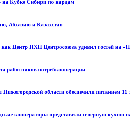
о на Кубке Сибири по нардам
ию, Абхазию и Казахстан
 как Центр НХП Центросоюза удивил гостей на «П
для работников потребкооперации
ы Нижегородской области обеспечили питанием 11
дские кооператоры представили северную кухню н