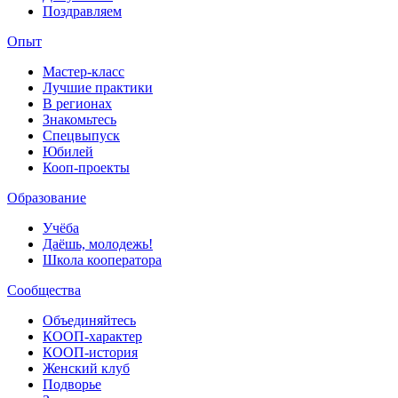
Поздравляем
Опыт
Мастер-класс
Лучшие практики
В регионах
Знакомьтесь
Спецвыпуск
Юбилей
Кооп-проекты
Образование
Учёба
Даёшь, молодежь!
Школа кооператора
Сообщества
Объединяйтесь
КООП-характер
КООП-история
Женский клуб
Подворье