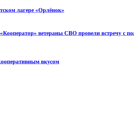
тском лагере «Орлёнок»
ре «Кооператор» ветераны СВО провели встречу с 
кооперативным вкусом