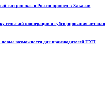
вый гастропоказ в России прошел в Хакасии
ку сельской кооперации и субсидирования автола
: новые возможности для производителей НХП