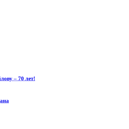
ову – 70 лет!
цана