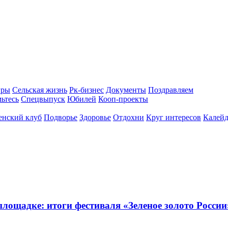
гры
Сельская жизнь
Рк-бизнес
Документы
Поздравляем
ьтесь
Спецвыпуск
Юбилей
Кооп-проекты
енский клуб
Подворье
Здоровье
Отдохни
Круг интересов
Калейд
ощадке: итоги фестиваля «Зеленое золото России