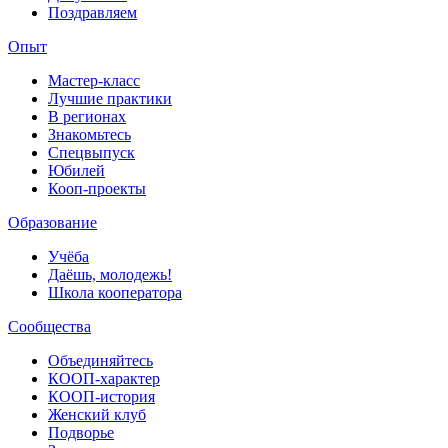
Поздравляем
Опыт
Мастер-класс
Лучшие практики
В регионах
Знакомьтесь
Спецвыпуск
Юбилей
Кооп-проекты
Образование
Учёба
Даёшь, молодежь!
Школа кооператора
Сообщества
Объединяйтесь
КООП-характер
КООП-история
Женский клуб
Подворье