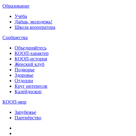
Образование
Учёба
Даёшь, молодежь!
Школа кооператора
Сообщества
Объединяйтесь
КООП-характер
КООП-история
Женский клуб
Подворье
Здоровье
Отдохни
Круг интересов
Калейдоскоп
КООП-мир
Зарубежье
Партнёрство