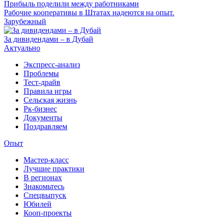
Прибыль поделили между работниками
Рабочие кооперативы в Штатах надеются на опыт.
Зарубежный
За дивидендами – в Дубай
Актуально
Экспресс-анализ
Проблемы
Тест-драйв
Правила игры
Сельская жизнь
Рк-бизнес
Документы
Поздравляем
Опыт
Мастер-класс
Лучшие практики
В регионах
Знакомьтесь
Спецвыпуск
Юбилей
Кооп-проекты