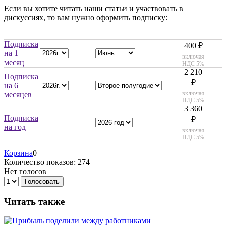
Если вы хотите читать наши статьи и участвовать в
дискуссиях, то вам нужно оформить подписку:
Подписка
400 ₽
на 1
включая
месяц
НДС 5%
2 210
Подписка
₽
на 6
включая
месяцев
НДС 5%
3 360
Подписка
₽
на год
включая
НДС 5%
Корзина
0
Количество показов: 274
Нет голосов
Голосовать
Читать также