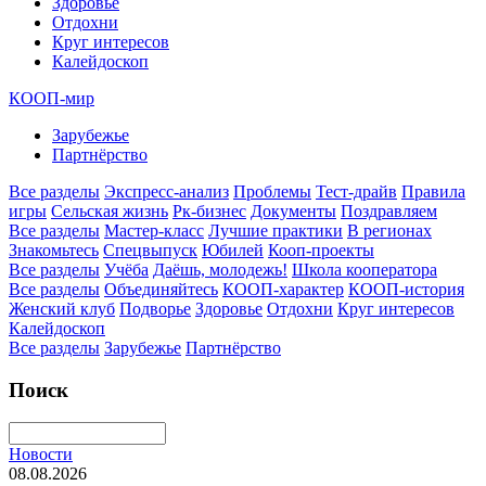
Здоровье
Отдохни
Круг интересов
Калейдоскоп
КООП-мир
Зарубежье
Партнёрство
Все разделы
Экспресс-анализ
Проблемы
Тест-драйв
Правила
игры
Сельская жизнь
Рк-бизнес
Документы
Поздравляем
Все разделы
Мастер-класс
Лучшие практики
В регионах
Знакомьтесь
Спецвыпуск
Юбилей
Кооп-проекты
Все разделы
Учёба
Даёшь, молодежь!
Школа кооператора
Все разделы
Объединяйтесь
КООП-характер
КООП-история
Женский клуб
Подворье
Здоровье
Отдохни
Круг интересов
Калейдоскоп
Все разделы
Зарубежье
Партнёрство
Поиск
Новости
08.08.2026