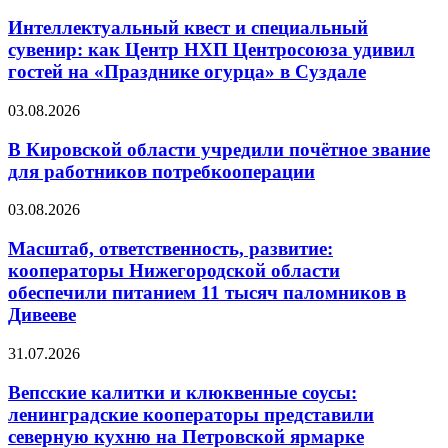
Интеллектуальный квест и специальный
сувенир: как Центр НХП Центросоюза удивил
гостей на «Празднике огурца» в Суздале
03.08.2026
В Кировской области учредили почётное звание
для работников потребкооперации
03.08.2026
Масштаб, ответственность, развитие:
кооператоры Нижегородской области
обеспечили питанием 11 тысяч паломников в
Дивееве
31.07.2026
Вепсские калитки и клюквенные соусы:
ленинградские кооператоры представили
северную кухню на Петровской ярмарке