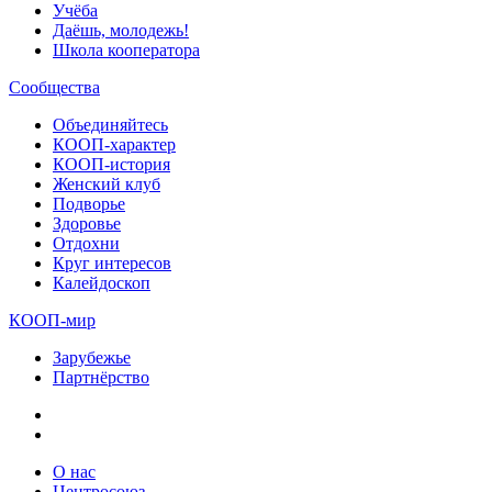
Учёба
Даёшь, молодежь!
Школа кооператора
Сообщества
Объединяйтесь
КООП-характер
КООП-история
Женский клуб
Подворье
Здоровье
Отдохни
Круг интересов
Калейдоскоп
КООП-мир
Зарубежье
Партнёрство
О нас
Центросоюз