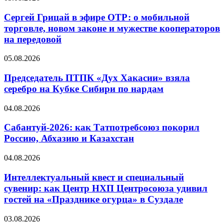
Сергей Грицай в эфире ОТР: о мобильной
торговле, новом законе и мужестве кооператоров
на передовой
05.08.2026
Председатель ПТПК «Дух Хакасии» взяла
серебро на Кубке Сибири по нардам
04.08.2026
Сабантуй-2026: как Татпотребсоюз покорил
Россию, Абхазию и Казахстан
04.08.2026
Интеллектуальный квест и специальный
сувенир: как Центр НХП Центросоюза удивил
гостей на «Празднике огурца» в Суздале
03.08.2026