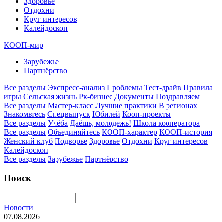
Здоровье
Отдохни
Круг интересов
Калейдоскоп
КООП-мир
Зарубежье
Партнёрство
Все разделы
Экспресс-анализ
Проблемы
Тест-драйв
Правила
игры
Сельская жизнь
Рк-бизнес
Документы
Поздравляем
Все разделы
Мастер-класс
Лучшие практики
В регионах
Знакомьтесь
Спецвыпуск
Юбилей
Кооп-проекты
Все разделы
Учёба
Даёшь, молодежь!
Школа кооператора
Все разделы
Объединяйтесь
КООП-характер
КООП-история
Женский клуб
Подворье
Здоровье
Отдохни
Круг интересов
Калейдоскоп
Все разделы
Зарубежье
Партнёрство
Поиск
Новости
07.08.2026