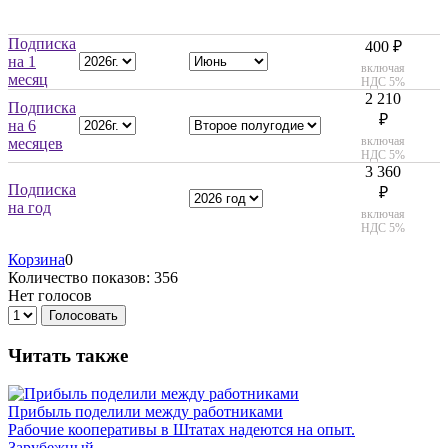
Подписка
400 ₽
на 1
включая
месяц
НДС 5%
2 210
Подписка
₽
на 6
включая
месяцев
НДС 5%
3 360
Подписка
₽
на год
включая
НДС 5%
Корзина
0
Количество показов: 356
Нет голосов
Голосовать
Читать также
Прибыль поделили между работниками
Рабочие кооперативы в Штатах надеются на опыт.
Зарубежный