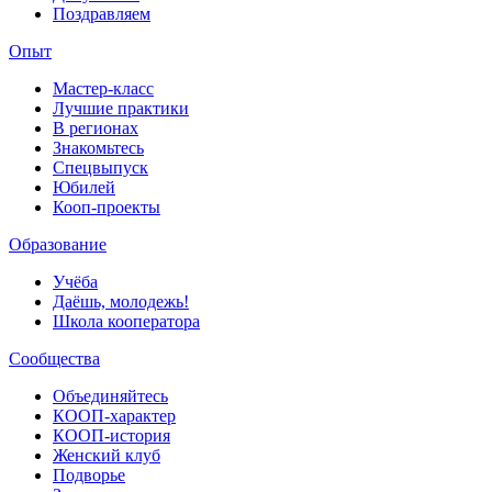
Поздравляем
Опыт
Мастер-класс
Лучшие практики
В регионах
Знакомьтесь
Спецвыпуск
Юбилей
Кооп-проекты
Образование
Учёба
Даёшь, молодежь!
Школа кооператора
Сообщества
Объединяйтесь
КООП-характер
КООП-история
Женский клуб
Подворье