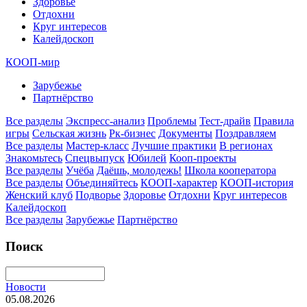
Здоровье
Отдохни
Круг интересов
Калейдоскоп
КООП-мир
Зарубежье
Партнёрство
Все разделы
Экспресс-анализ
Проблемы
Тест-драйв
Правила
игры
Сельская жизнь
Рк-бизнес
Документы
Поздравляем
Все разделы
Мастер-класс
Лучшие практики
В регионах
Знакомьтесь
Спецвыпуск
Юбилей
Кооп-проекты
Все разделы
Учёба
Даёшь, молодежь!
Школа кооператора
Все разделы
Объединяйтесь
КООП-характер
КООП-история
Женский клуб
Подворье
Здоровье
Отдохни
Круг интересов
Калейдоскоп
Все разделы
Зарубежье
Партнёрство
Поиск
Новости
05.08.2026