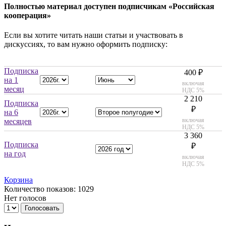
Полностью материал доступен подписчикам «Российская
кооперация»
Если вы хотите читать наши статьи и участвовать в
дискуссиях, то вам нужно оформить подписку:
Подписка
400 ₽
на 1
включая
месяц
НДС 5%
2 210
Подписка
₽
на 6
включая
месяцев
НДС 5%
3 360
Подписка
₽
на год
включая
НДС 5%
Корзина
Количество показов: 1029
Нет голосов
Голосовать