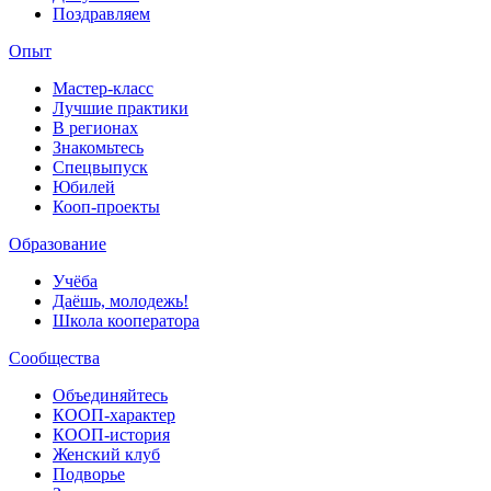
Поздравляем
Опыт
Мастер-класс
Лучшие практики
В регионах
Знакомьтесь
Спецвыпуск
Юбилей
Кооп-проекты
Образование
Учёба
Даёшь, молодежь!
Школа кооператора
Сообщества
Объединяйтесь
КООП-характер
КООП-история
Женский клуб
Подворье