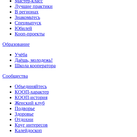
Мастер-класс
Лучшие практики
В регионах
Знакомьтесь
Спецвыпуск
Юбилей
Кооп-проекты
Образование
Учёба
Даёшь, молодежь!
Школа кооператора
Сообщества
Объединяйтесь
КООП-характер
КООП-история
Женский клуб
Подворье
Здоровье
Отдохни
Круг интересов
Калейдоскоп