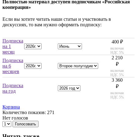
Полностью материал доступен подписчикам «Российская
кооперация»
Если вы хотите читать наши статьи и участвовать в
дискуссиях, то вам нужно оформить подписку:
Подписка
400 ₽
на 1
включая
месяц
НДС 5%
2 210
Подписка
₽
на 6
включая
месяцев
НДС 5%
3 360
Подписка
₽
на год
включая
НДС 5%
Корзина
Количество показов: 271
Нет голосов
Голосовать
Читать также