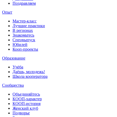
Поздравляем
Опыт
Мастер-класс
Лучшие практики
В регионах
Знакомьтесь
Спецвыпуск
Юбилей
Кооп-проекты
Образование
Учёба
Даёшь, молодежь!
Школа кооператора
Сообщества
Объединяйтесь
КООП-характер
КООП-история
Женский клуб
Подворье