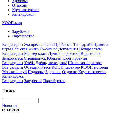
Здоровье
Отдохни
Круг интересов
Калейдоскоп
КООП-мир
Зарубежье
Партнёрство
Все разделы
Экспресс-анализ
Проблемы
Тест-драйв
Правила
игры
Сельская жизнь
Рк-бизнес
Документы
Поздравляем
Все разделы
Мастер-класс
Лучшие практики
В регионах
Знакомьтесь
Спецвыпуск
Юбилей
Кооп-проекты
Все разделы
Учёба
Даёшь, молодежь!
Школа кооператора
Все разделы
Объединяйтесь
КООП-характер
КООП-история
Женский клуб
Подворье
Здоровье
Отдохни
Круг интересов
Калейдоскоп
Все разделы
Зарубежье
Партнёрство
Поиск
Новости
05.08.2026