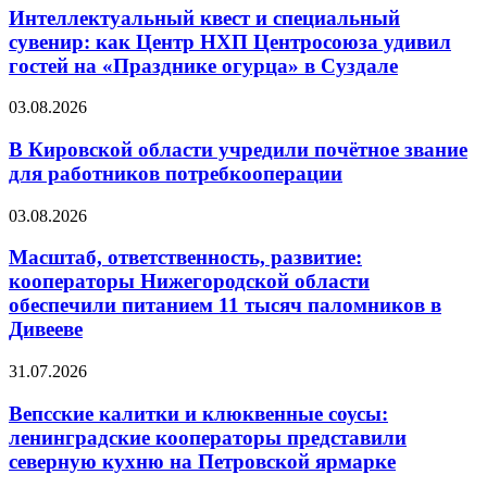
Интеллектуальный квест и специальный
сувенир: как Центр НХП Центросоюза удивил
гостей на «Празднике огурца» в Суздале
03.08.2026
В Кировской области учредили почётное звание
для работников потребкооперации
03.08.2026
Масштаб, ответственность, развитие:
кооператоры Нижегородской области
обеспечили питанием 11 тысяч паломников в
Дивееве
31.07.2026
Вепсские калитки и клюквенные соусы:
ленинградские кооператоры представили
северную кухню на Петровской ярмарке