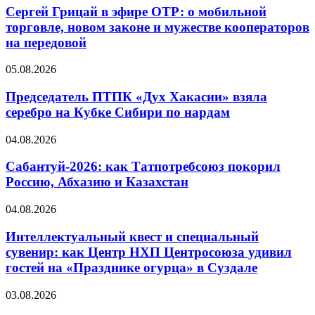
Сергей Грицай в эфире ОТР: о мобильной
торговле, новом законе и мужестве кооператоров
на передовой
05.08.2026
Председатель ПТПК «Дух Хакасии» взяла
серебро на Кубке Сибири по нардам
04.08.2026
Сабантуй-2026: как Татпотребсоюз покорил
Россию, Абхазию и Казахстан
04.08.2026
Интеллектуальный квест и специальный
сувенир: как Центр НХП Центросоюза удивил
гостей на «Празднике огурца» в Суздале
03.08.2026