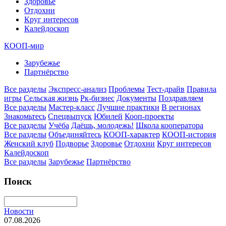
Здоровье
Отдохни
Круг интересов
Калейдоскоп
КООП-мир
Зарубежье
Партнёрство
Все разделы
Экспресс-анализ
Проблемы
Тест-драйв
Правила
игры
Сельская жизнь
Рк-бизнес
Документы
Поздравляем
Все разделы
Мастер-класс
Лучшие практики
В регионах
Знакомьтесь
Спецвыпуск
Юбилей
Кооп-проекты
Все разделы
Учёба
Даёшь, молодежь!
Школа кооператора
Все разделы
Объединяйтесь
КООП-характер
КООП-история
Женский клуб
Подворье
Здоровье
Отдохни
Круг интересов
Калейдоскоп
Все разделы
Зарубежье
Партнёрство
Поиск
Новости
07.08.2026