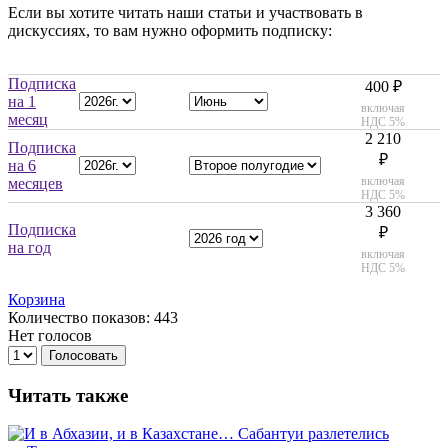
Если вы хотите читать наши статьи и участвовать в
дискуссиях, то вам нужно оформить подписку:
Подписка
400 ₽
на 1
включая
месяц
НДС 5%
2 210
Подписка
₽
на 6
включая
месяцев
НДС 5%
3 360
Подписка
₽
на год
включая
НДС 5%
Корзина
Количество показов: 443
Нет голосов
Голосовать
Читать также