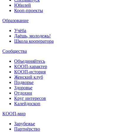
Юбилей
Кооп-проекты
Образование
Учёба
Даёшь, молодежь!
Школа кооператора
Сообщества
Объединяйтесь
КООП-характер
КООП-история
Женский клуб
Подворье
Здоровье
Отдохни
Круг интересов
Калейдоскоп
КООП-мир
Зарубежье
Партнёрство