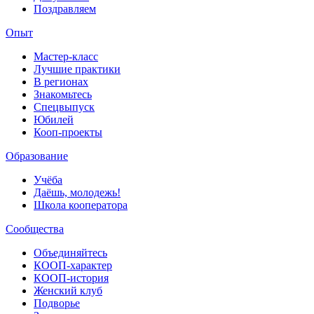
Поздравляем
Опыт
Мастер-класс
Лучшие практики
В регионах
Знакомьтесь
Спецвыпуск
Юбилей
Кооп-проекты
Образование
Учёба
Даёшь, молодежь!
Школа кооператора
Сообщества
Объединяйтесь
КООП-характер
КООП-история
Женский клуб
Подворье