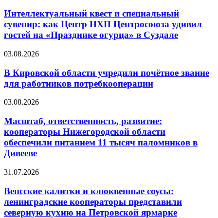
Интеллектуальный квест и специальный
сувенир: как Центр НХП Центросоюза удивил
гостей на «Празднике огурца» в Суздале
03.08.2026
В Кировской области учредили почётное звание
для работников потребкооперации
03.08.2026
Масштаб, ответственность, развитие:
кооператоры Нижегородской области
обеспечили питанием 11 тысяч паломников в
Дивееве
31.07.2026
Вепсские калитки и клюквенные соусы:
ленинградские кооператоры представили
северную кухню на Петровской ярмарке