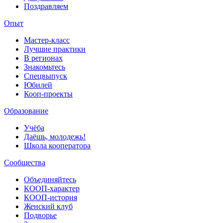
Поздравляем
Опыт
Мастер-класс
Лучшие практики
В регионах
Знакомьтесь
Спецвыпуск
Юбилей
Кооп-проекты
Образование
Учёба
Даёшь, молодежь!
Школа кооператора
Сообщества
Объединяйтесь
КООП-характер
КООП-история
Женский клуб
Подворье