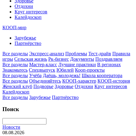
Здоровье
Отдохни
Круг интересов
Калейдоскоп
КООП-мир
Зарубежье
Партнёрство
Все разделы
Экспресс-анализ
Проблемы
Тест-драйв
Правила
игры
Сельская жизнь
Рк-бизнес
Документы
Поздравляем
Все разделы
Мастер-класс
Лучшие практики
В регионах
Знакомьтесь
Спецвыпуск
Юбилей
Кооп-проекты
Все разделы
Учёба
Даёшь, молодежь!
Школа кооператора
Все разделы
Объединяйтесь
КООП-характер
КООП-история
Женский клуб
Подворье
Здоровье
Отдохни
Круг интересов
Калейдоскоп
Все разделы
Зарубежье
Партнёрство
Поиск
Новости
08.08.2026