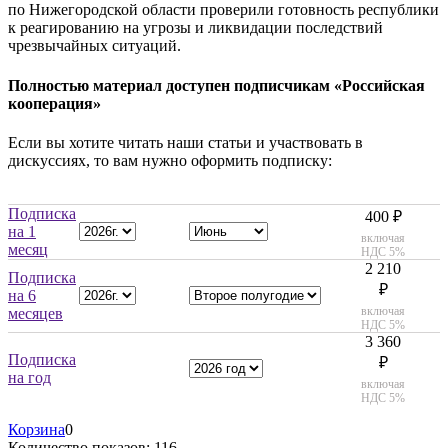
по Нижегородской области проверили готовность республики
к реагированию на угрозы и ликвидации последствий
чрезвычайных ситуаций.
Полностью материал доступен подписчикам «Российская
кооперация»
Если вы хотите читать наши статьи и участвовать в
дискуссиях, то вам нужно оформить подписку:
Подписка
400 ₽
на 1
включая
месяц
НДС 5%
2 210
Подписка
₽
на 6
включая
месяцев
НДС 5%
3 360
Подписка
₽
на год
включая
НДС 5%
Корзина
0
Количество показов: 116